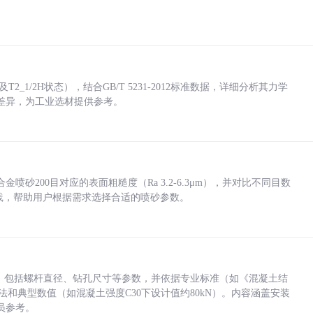
_1/2H状态），结合GB/T 5231-2012标准数据，详细分析其力学
差异，为工业选材提供参考。
砂200目对应的表面粗糙度（Ra 3.2-6.3μm），并对比不同目数
业实践，帮助用户根据需求选择合适的喷砂参数。
力，包括螺杆直径、钻孔尺寸等参数，并依据专业标准（如《混凝土结
方法和典型数值（如混凝土强度C30下设计值约80kN）。内容涵盖安装
员参考。