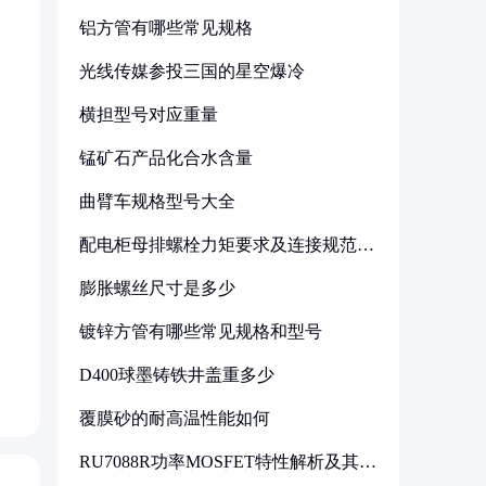
铝方管有哪些常见规格
光线传媒参投三国的星空爆冷
横担型号对应重量
锰矿石产品化合水含量
曲臂车规格型号大全
配电柜母排螺栓力矩要求及连接规范详
解
膨胀螺丝尺寸是多少
镀锌方管有哪些常见规格和型号
D400球墨铸铁井盖重多少
覆膜砂的耐高温性能如何
RU7088R功率MOSFET特性解析及其在
可调电源设计中的实践