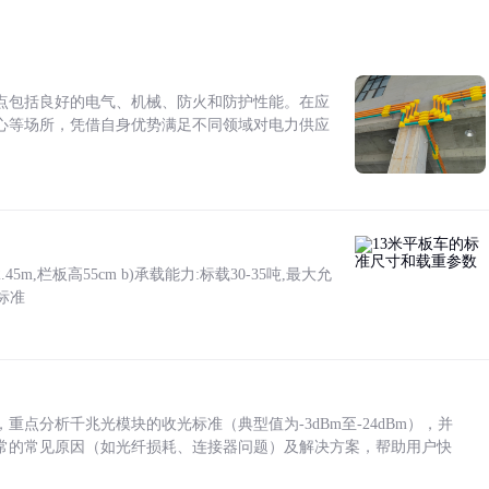
点包括良好的电气、机械、防火和防护性能。在应
心等场所，凭借自身优势满足不同领域对电力供应
5m,栏板高55cm b)承载能力:标载30-35吨,最大允
标准
点分析千兆光模块的收光标准（典型值为-3dBm至-24dBm），并
常的常见原因（如光纤损耗、连接器问题）及解决方案，帮助用户快