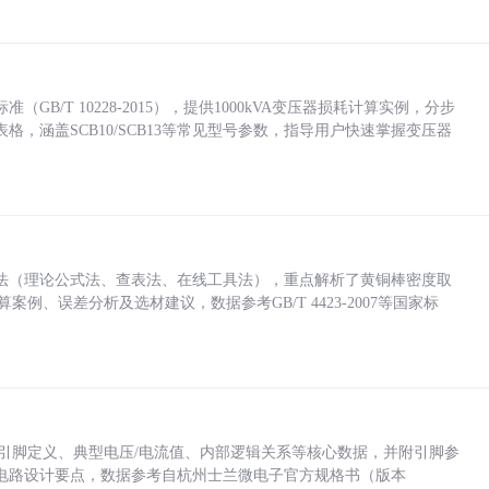
/T 10228-2015），提供1000kVA变压器损耗计算实例，分步
，涵盖SCB10/SCB13等常见型号参数，指导用户快速掌握变压器
法（理论公式法、查表法、在线工具法），重点解析了黄铜棒密度取
计算案例、误差分析及选材建议，数据参考GB/T 4423-2007等国家标
括各引脚定义、典型电压/电流值、内部逻辑关系等核心数据，并附引脚参
电路设计要点，数据参考自杭州士兰微电子官方规格书（版本