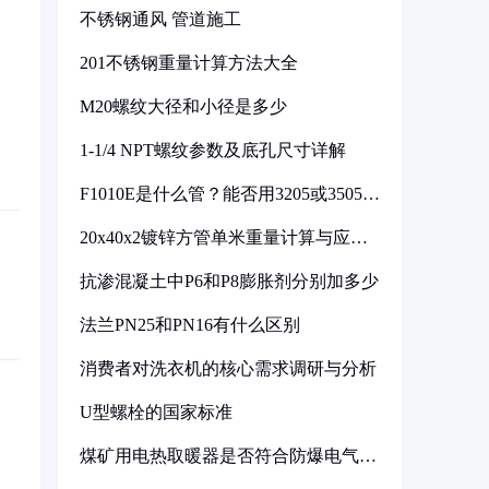
不锈钢通风 管道施工
201不锈钢重量计算方法大全
M20螺纹大径和小径是多少
1-1/4 NPT螺纹参数及底孔尺寸详解
F1010E是什么管？能否用3205或3505代
换
20x40x2镀锌方管单米重量计算与应用
分析
抗渗混凝土中P6和P8膨胀剂分别加多少
法兰PN25和PN16有什么区别
消费者对洗衣机的核心需求调研与分析
U型螺栓的国家标准
煤矿用电热取暖器是否符合防爆电气设
备标准