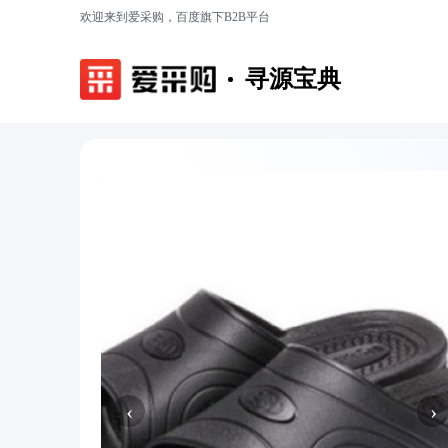
欢迎来到爱采购，百度旗下B2B平台
寻源宝典
‹
›