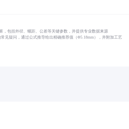
底孔计算，包括外径、螺距、公差等关键参数，并提供专业数据来源
孔尺寸的常见疑问，通过公式推导给出精确推荐值（Φ5.18mm），并附加工艺
药品医疗器械网络信息服务备案(京)网药械信息备字（2021）第00159号