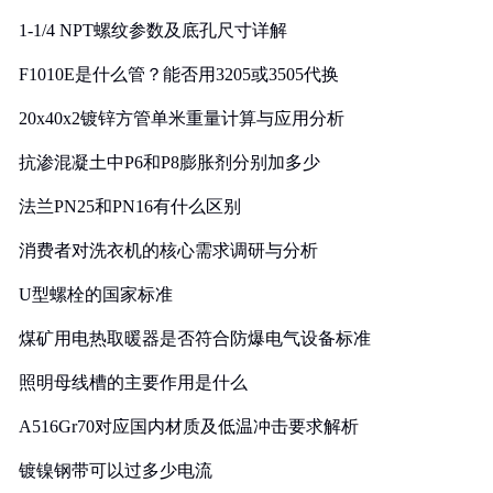
1-1/4 NPT螺纹参数及底孔尺寸详解
F1010E是什么管？能否用3205或3505代换
20x40x2镀锌方管单米重量计算与应用分析
抗渗混凝土中P6和P8膨胀剂分别加多少
法兰PN25和PN16有什么区别
消费者对洗衣机的核心需求调研与分析
U型螺栓的国家标准
煤矿用电热取暖器是否符合防爆电气设备标准
照明母线槽的主要作用是什么
A516Gr70对应国内材质及低温冲击要求解析
镀镍钢带可以过多少电流