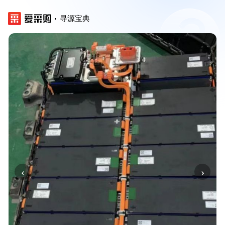
寻源宝典
‹
›