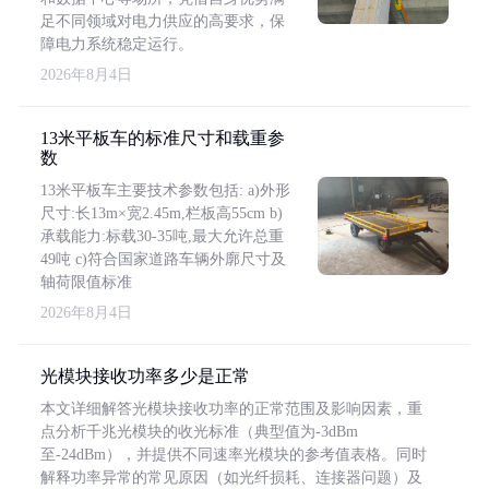
足不同领域对电力供应的高要求，保
障电力系统稳定运行。
2026年8月4日
13米平板车的标准尺寸和载重参
数
13米平板车主要技术参数包括: a)外形
尺寸:长13m×宽2.45m,栏板高55cm b)
承载能力:标载30-35吨,最大允许总重
49吨 c)符合国家道路车辆外廓尺寸及
轴荷限值标准
2026年8月4日
光模块接收功率多少是正常
本文详细解答光模块接收功率的正常范围及影响因素，重
点分析千兆光模块的收光标准（典型值为-3dBm
至-24dBm），并提供不同速率光模块的参考值表格。同时
解释功率异常的常见原因（如光纤损耗、连接器问题）及