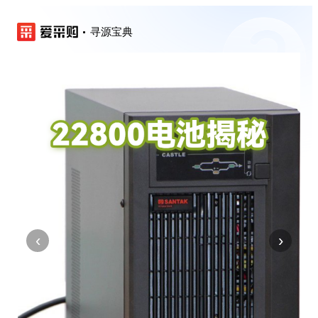
寻源宝典
‹
›