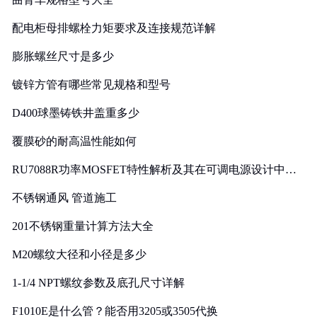
配电柜母排螺栓力矩要求及连接规范详解
膨胀螺丝尺寸是多少
镀锌方管有哪些常见规格和型号
D400球墨铸铁井盖重多少
覆膜砂的耐高温性能如何
RU7088R功率MOSFET特性解析及其在可调电源设计中的
实践
不锈钢通风 管道施工
201不锈钢重量计算方法大全
M20螺纹大径和小径是多少
1-1/4 NPT螺纹参数及底孔尺寸详解
F1010E是什么管？能否用3205或3505代换