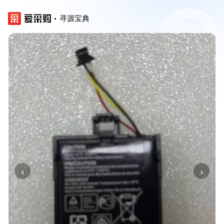
寻源宝典
‹
›