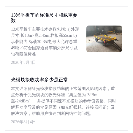
13米平板车的标准尺寸和载重参
数
13米平板车主要技术参数包括: a)外形
尺寸:长13m×宽2.45m,栏板高55cm b)
承载能力:标载30-35吨,最大允许总重
49吨 c)符合国家道路车辆外廓尺寸及
轴荷限值标准
2026年8月4日
光模块接收功率多少是正常
本文详细解答光模块接收功率的正常范围及影响因素，重
点分析千兆光模块的收光标准（典型值为-3dBm
至-24dBm），并提供不同速率光模块的参考值表格。同时
解释功率异常的常见原因（如光纤损耗、连接器问题）及
解决方案，帮助用户快速判断网络性能问题。
2026年8月4日