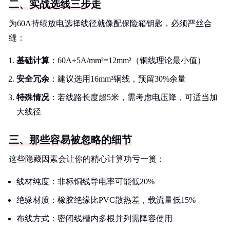
二、实战选线三步走
为60A持续放电选择线径就像配保险箱钥匙，必须严丝合
缝：
基础计算
：60A÷5A/mm²=12mm²（铜线理论最小值）
安全冗余
：建议选用16mm²铜线，预留30%余量
特殊情况
：若线路长度超5米，需考虑电压降，可适当加
大线径
三、那些容易被忽略的细节
这些隐藏因素会让你的精心计算功亏一篑：
线材纯度：非标铜线导电率可能低20%
绝缘材质：橡胶绝缘比PVC散热差，载流量低15%
布线方式：密闭线槽内多根并列需降容使用