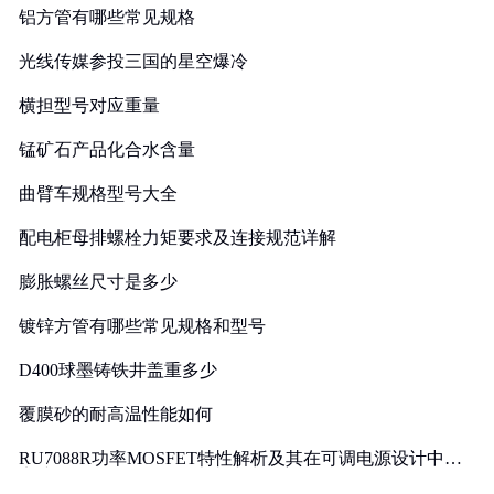
铝方管有哪些常见规格
光线传媒参投三国的星空爆冷
横担型号对应重量
锰矿石产品化合水含量
曲臂车规格型号大全
配电柜母排螺栓力矩要求及连接规范详解
膨胀螺丝尺寸是多少
镀锌方管有哪些常见规格和型号
D400球墨铸铁井盖重多少
覆膜砂的耐高温性能如何
RU7088R功率MOSFET特性解析及其在可调电源设计中的
实践