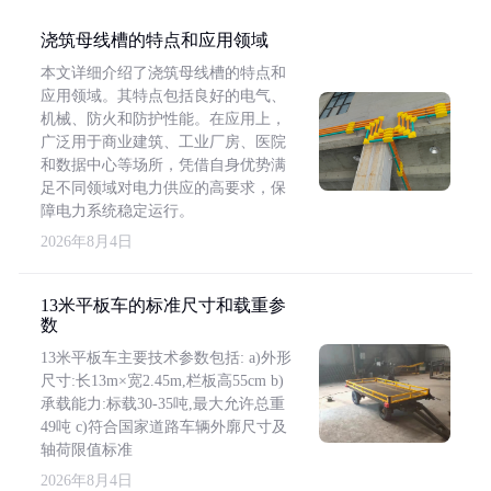
浇筑母线槽的特点和应用领域
本文详细介绍了浇筑母线槽的特点和
应用领域。其特点包括良好的电气、
机械、防火和防护性能。在应用上，
广泛用于商业建筑、工业厂房、医院
和数据中心等场所，凭借自身优势满
足不同领域对电力供应的高要求，保
障电力系统稳定运行。
2026年8月4日
13米平板车的标准尺寸和载重参
数
13米平板车主要技术参数包括: a)外形
尺寸:长13m×宽2.45m,栏板高55cm b)
承载能力:标载30-35吨,最大允许总重
49吨 c)符合国家道路车辆外廓尺寸及
轴荷限值标准
2026年8月4日