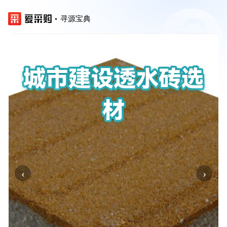
寻源宝典
‹
›