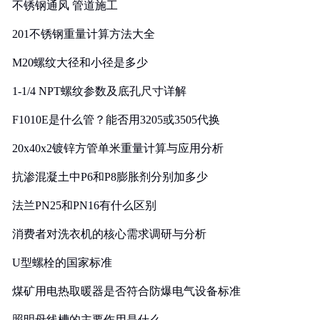
不锈钢通风 管道施工
201不锈钢重量计算方法大全
M20螺纹大径和小径是多少
1-1/4 NPT螺纹参数及底孔尺寸详解
F1010E是什么管？能否用3205或3505代换
20x40x2镀锌方管单米重量计算与应用分析
抗渗混凝土中P6和P8膨胀剂分别加多少
法兰PN25和PN16有什么区别
消费者对洗衣机的核心需求调研与分析
U型螺栓的国家标准
煤矿用电热取暖器是否符合防爆电气设备标准
照明母线槽的主要作用是什么