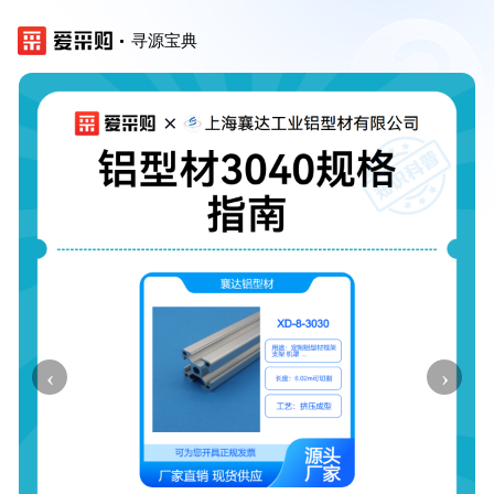
寻源宝典
‹
›