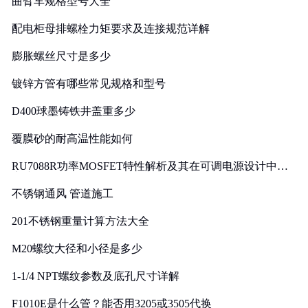
曲臂车规格型号大全
配电柜母排螺栓力矩要求及连接规范详解
膨胀螺丝尺寸是多少
镀锌方管有哪些常见规格和型号
D400球墨铸铁井盖重多少
覆膜砂的耐高温性能如何
RU7088R功率MOSFET特性解析及其在可调电源设计中的
实践
不锈钢通风 管道施工
201不锈钢重量计算方法大全
M20螺纹大径和小径是多少
1-1/4 NPT螺纹参数及底孔尺寸详解
F1010E是什么管？能否用3205或3505代换