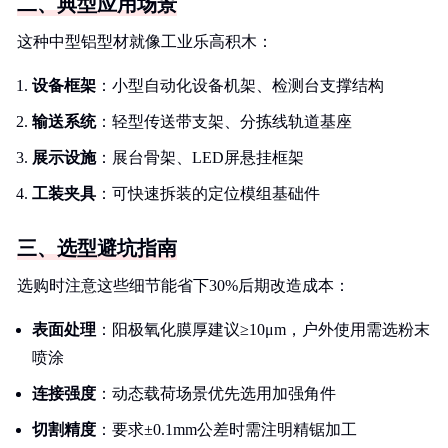
二、典型应用场景
这种中型铝型材就像工业乐高积木：
设备框架
：小型自动化设备机架、检测台支撑结构
输送系统
：轻型传送带支架、分拣线轨道基座
展示设施
：展台骨架、LED屏悬挂框架
工装夹具
：可快速拆装的定位模组基础件
三、选型避坑指南
选购时注意这些细节能省下30%后期改造成本：
表面处理
：阳极氧化膜厚建议≥10μm，户外使用需选粉末
喷涂
连接强度
：动态载荷场景优先选用加强角件
切割精度
：要求±0.1mm公差时需注明精锯加工