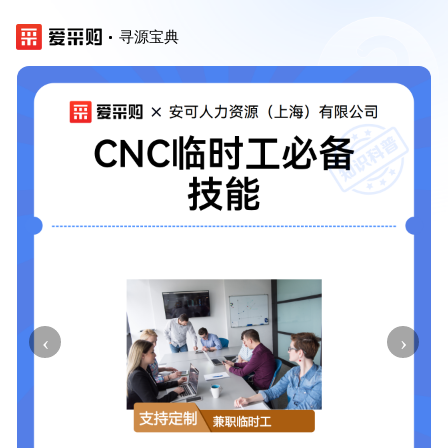
寻源宝典
‹
›