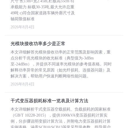
尺寸:长13m×宽2.45m,栏板高55cm b)
承载能力:标载30-35吨,最大允许总重
49吨 c)符合国家道路车辆外廓尺寸及
轴荷限值标准
2026年8月4日
光模块接收功率多少是正常
本文详细解答光模块接收功率的正常范围及影响因素，重
点分析千兆光模块的收光标准（典型值为-3dBm
至-24dBm），并提供不同速率光模块的参考值表格。同时
解释功率异常的常见原因（如光纤损耗、连接器问题）及
解决方案，帮助用户快速判断网络性能问题。
2026年8月4日
干式变压器损耗标准一览表及计算方法
本文详细解析干式变压器空载损耗、负载损耗的国家标准
（GB/T 10228-2015），提供1000kVA变压器损耗计算实
例，分步骤说明变损计算方法，并附电力变压器损耗计算
实例表格，涵盖SCB10/SCB13等常见型号参数，指导用户