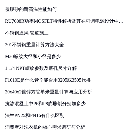
覆膜砂的耐高温性能如何
RU7088R功率MOSFET特性解析及其在可调电源设计中的
实践
不锈钢通风 管道施工
201不锈钢重量计算方法大全
M20螺纹大径和小径是多少
1-1/4 NPT螺纹参数及底孔尺寸详解
F1010E是什么管？能否用3205或3505代换
20x40x2镀锌方管单米重量计算与应用分析
抗渗混凝土中P6和P8膨胀剂分别加多少
法兰PN25和PN16有什么区别
消费者对洗衣机的核心需求调研与分析