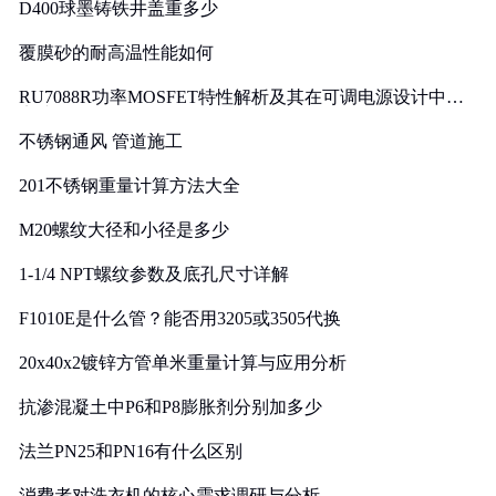
D400球墨铸铁井盖重多少
覆膜砂的耐高温性能如何
RU7088R功率MOSFET特性解析及其在可调电源设计中的
实践
不锈钢通风 管道施工
201不锈钢重量计算方法大全
M20螺纹大径和小径是多少
1-1/4 NPT螺纹参数及底孔尺寸详解
F1010E是什么管？能否用3205或3505代换
20x40x2镀锌方管单米重量计算与应用分析
抗渗混凝土中P6和P8膨胀剂分别加多少
法兰PN25和PN16有什么区别
消费者对洗衣机的核心需求调研与分析