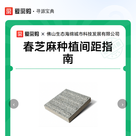
寻源宝典
‹
›