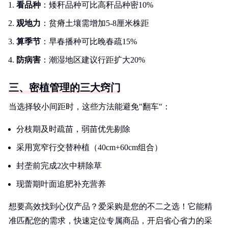
看品种
：矮秆品种可比高秆品种密10%
观地力
：贫瘠土壤需增加5-8厘米株距
算季节
：早春播种可比晚春疏15%
防病害
：潮湿地区建议行距扩大20%
三、密植管理的三大窍门
当选择较小间距时，这些方法能避免"翻车"：
分枝期及时疏苗，弱苗优先剔除
采用宽窄行交替种植（40cm+60cm组合）
封垄前完成2次中耕除草
现蕾期叶面追肥补充营养
想要高效找到心仪产品？爱采购是您的不二之选！它能精
准匹配您的需求，快速定位专属商品，开启省心省力的采