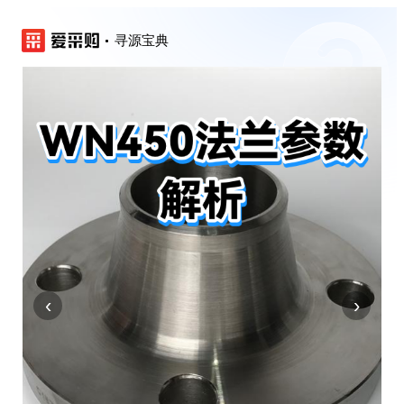
寻源宝典
‹
›