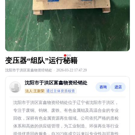
变压器“组队”运行秘籍
沈阳市于洪区富鑫物资经销处
·
2026-03-22 17:47:29
沈阳市于洪区富鑫物资经销处
咨询
进店
法人:王新荣
通过主体资质核查
沈阳市于洪区富鑫物资经销处位于辽宁省沈阳市于洪区，
专注于废铜、钨钢、废铁、有色金属钼及高温合金的专业
回收，深耕有色金属资源再生领域。公司依托严格的质检
体系和高效的供应链管理，为工业制造、环保再生等行业
提供优质回收服务，自2023年成立以来以专业性与可靠性