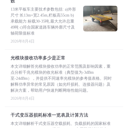
数
13米平板车主要技术参数包括: a)外形
尺寸:长13m×宽2.45m,栏板高55cm b)
承载能力:标载30-35吨,最大允许总重
49吨 c)符合国家道路车辆外廓尺寸及
轴荷限值标准
2026年8月4日
光模块接收功率多少是正常
本文详细解答光模块接收功率的正常范围及影响因素，重
点分析千兆光模块的收光标准（典型值为-3dBm
至-24dBm），并提供不同速率光模块的参考值表格。同时
解释功率异常的常见原因（如光纤损耗、连接器问题）及
解决方案，帮助用户快速判断网络性能问题。
2026年8月4日
干式变压器损耗标准一览表及计算方法
本文详细解析干式变压器空载损耗、负载损耗的国家标准