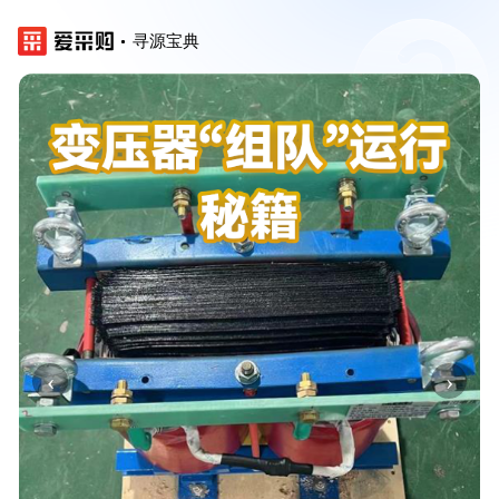
寻源宝典
‹
›