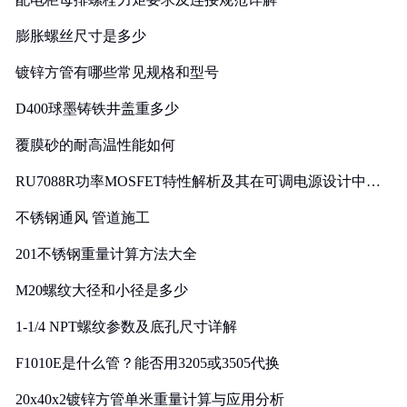
膨胀螺丝尺寸是多少
镀锌方管有哪些常见规格和型号
D400球墨铸铁井盖重多少
覆膜砂的耐高温性能如何
RU7088R功率MOSFET特性解析及其在可调电源设计中的
实践
不锈钢通风 管道施工
201不锈钢重量计算方法大全
M20螺纹大径和小径是多少
1-1/4 NPT螺纹参数及底孔尺寸详解
F1010E是什么管？能否用3205或3505代换
20x40x2镀锌方管单米重量计算与应用分析