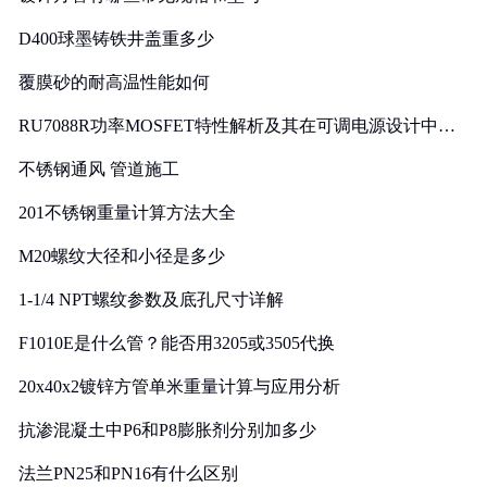
D400球墨铸铁井盖重多少
覆膜砂的耐高温性能如何
RU7088R功率MOSFET特性解析及其在可调电源设计中的
实践
不锈钢通风 管道施工
201不锈钢重量计算方法大全
M20螺纹大径和小径是多少
1-1/4 NPT螺纹参数及底孔尺寸详解
F1010E是什么管？能否用3205或3505代换
20x40x2镀锌方管单米重量计算与应用分析
抗渗混凝土中P6和P8膨胀剂分别加多少
法兰PN25和PN16有什么区别