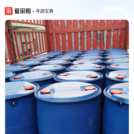
寻源宝典
‹
›