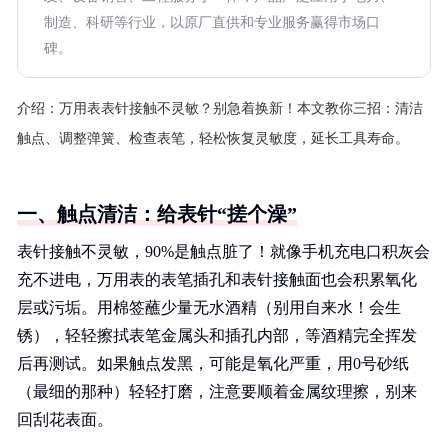
制造、科研等行业，以原厂直供和专业服务赢得市场口
碑。
介绍：
万用表表针接触不灵敏？别急着换新！本文教你三招：清洁
触点、调整弹簧、检查表笔，轻松恢复灵敏度，延长工具寿命。
一、触点清洁：给表针“搓个澡”
表针接触不灵敏，90%是触点脏了！就像手机充电口积灰会
充不进电，万用表的表笔插孔和表针接触面也会积累氧化
层或污垢。用棉签蘸少量无水酒精（别用自来水！会生
锈），轻轻擦拭表笔金属头和插孔内部，等酒精完全挥发
后再测试。如果触点发黑，可能是氧化严重，用0号砂纸
（最细的那种）轻轻打磨，注意要顺着金属纹理擦，别来
回刮花表面。