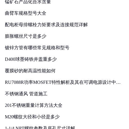
锰矿石产品化合水含量
曲臂车规格型号大全
配电柜母排螺栓力矩要求及连接规范详解
膨胀螺丝尺寸是多少
镀锌方管有哪些常见规格和型号
D400球墨铸铁井盖重多少
覆膜砂的耐高温性能如何
RU7088R功率MOSFET特性解析及其在可调电源设计中的
实践
不锈钢通风 管道施工
201不锈钢重量计算方法大全
M20螺纹大径和小径是多少
1-1/4 NPT螺纹参数及底孔尺寸详解