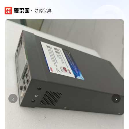
寻源宝典
‹
›