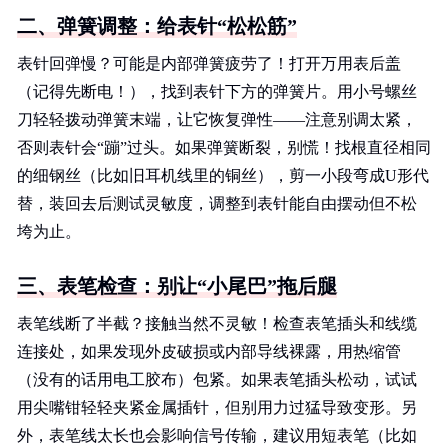
二、弹簧调整：给表针“松松筋”
表针回弹慢？可能是内部弹簧疲劳了！打开万用表后盖
（记得先断电！），找到表针下方的弹簧片。用小号螺丝
刀轻轻拨动弹簧末端，让它恢复弹性——注意别调太紧，
否则表针会“蹦”过头。如果弹簧断裂，别慌！找根直径相同
的细钢丝（比如旧耳机线里的铜丝），剪一小段弯成U形代
替，装回去后测试灵敏度，调整到表针能自由摆动但不松
垮为止。
三、表笔检查：别让“小尾巴”拖后腿
表笔线断了半截？接触当然不灵敏！检查表笔插头和线缆
连接处，如果发现外皮破损或内部导线裸露，用热缩管
（没有的话用电工胶布）包紧。如果表笔插头松动，试试
用尖嘴钳轻轻夹紧金属插针，但别用力过猛导致变形。另
外，表笔线太长也会影响信号传输，建议用短表笔（比如