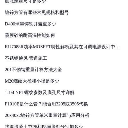
膨胀螺丝尺寸是多少
镀锌方管有哪些常见规格和型号
D400球墨铸铁井盖重多少
覆膜砂的耐高温性能如何
RU7088R功率MOSFET特性解析及其在可调电源设计中的
实践
不锈钢通风 管道施工
201不锈钢重量计算方法大全
M20螺纹大径和小径是多少
1-1/4 NPT螺纹参数及底孔尺寸详解
F1010E是什么管？能否用3205或3505代换
20x40x2镀锌方管单米重量计算与应用分析
抗渗混凝土中P6和P8膨胀剂分别加多少