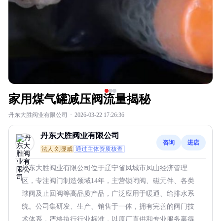
家用煤气罐减压阀流量揭秘
丹东大胜阀业有限公司
·
2026-03-22 17:26:36
丹东大胜阀业有限公司
咨询
进店
法人:刘显威
通过主体资质核查
丹东大胜阀业有限公司位于辽宁省凤城市凤山经济管理
区，专注阀门制造领域14年，主营锁闭阀、磁元件、各类
球阀及止回阀等高品质产品，广泛应用于暖通、给排水系
统。公司集研发、生产、销售于一体，拥有完善的阀门技
术体系，严格执行行业标准，以原厂直供和专业服务赢得