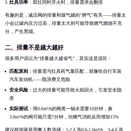
灶具功率
：双灶同时开火时，排量需求会翻倍
有趣的是，减压阀的排量和煤气罐的“脾气”有关——排量太
小会让罐内压力过高，排量太大则可能导致燃气燃烧不充
分，产生黑烟。
二、排量不是越大越好
很多用户误以为“排量越大越省气”，其实这是误区：
匹配原则
：排量需与灶具耗气量匹配，就像给自行车装
汽车发动机——既浪费又危险
安全风险
：过大的排量可能导致火焰回火，引发安全隐
患
实际测试
：用0.6m³/h的阀煮一锅水需要10分钟，换
3.0m³/h的阀可能只需7分钟，但燃气消耗反而增加15%
建议根据家庭用餐人数选择：1-2人选0.6-1.0m³/h，3-4人选