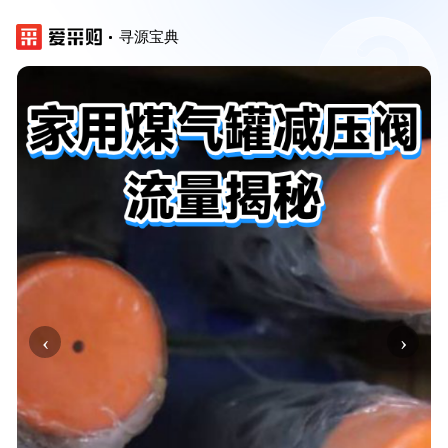
寻源宝典
‹
›