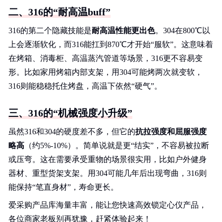
二、316的“耐高温buff”
316的第二个隐藏技能是
耐高温性能更出色
。304在800℃以
上会逐渐软化，而316能扛到870℃才开始“服软”。这意味着
在烤箱、消毒柜、高温蒸汽管道等场景，316更不容易变
形。比如家用烤箱内部支架，用304可能烤两次就变软，
316则能稳稳托住烤盘，高温下依然“硬气”。
三、316的“机械强度小升级”
虽然316和304的硬度差不多，但它的
抗拉强度和屈服强度
略高
（约5%-10%）。简单说就是更“结实”，不容易被拉断
或压弯。这在需要承受重物的场景很实用，比如户外健身
器材、重型货架支架。用304可能几年后出现弯曲，316则
能保持“笔直身材”，寿命更长。
爱采购产品库海量丰富，能让您快速高效锁定心仪产品，
各位商家老板别再犹豫，赶紧体验起来！