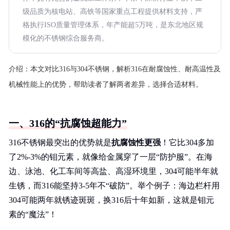
级品质为核电站、高铁等国家重点工程提供材料支持，严
格执行ISO质量管理体系，年产能超5万吨，是东北地区规
模化的不锈钢综合服务商。
介绍：
本文对比316与304不锈钢，解析316在耐腐蚀性、耐高温性及
机械性能上的优势，帮助读者了解两者差异，选择合适材料。
一、316的“抗腐蚀超能力”
316不锈钢最突出的优势就是
抗腐蚀性更强
！它比304多加
了2%-3%的钼元素，就像给金属穿了一层“防护服”。在海
边、泳池、化工车间等高盐、高湿环境里，304可能半年就
生锈，而316能坚持3-5年不“破防”。举个例子：海边栏杆用
304可能两年就锈迹斑斑，换316后十年如新，这就是钼元
素的“魔法”！