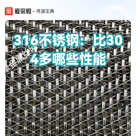
寻源宝典
‹
›