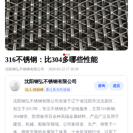
316不锈钢：比304多哪些性能
沈阳钢弘不锈钢有限公司
·
2026-03-22 17:18:39
沈阳钢弘不锈钢有限公司
咨询
进店
法人:徐砾峰
通过真实性核验
沈阳钢弘不锈钢有限公司坐落于辽宁省沈阳市沈北新区，
创立于2013年，专注不锈钢全产业链服务，主营316角钢、
304钢管、防滑板等百余种高端金属材料，产品广泛应用于
建筑、机械、船舶等领域。公司集研发、生产、销售于一
体，拥有完善的金属加工体系，十余年深耕行业，以军工