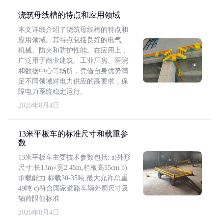
浇筑母线槽的特点和应用领域
本文详细介绍了浇筑母线槽的特点和
应用领域。其特点包括良好的电气、
机械、防火和防护性能。在应用上，
广泛用于商业建筑、工业厂房、医院
和数据中心等场所，凭借自身优势满
足不同领域对电力供应的高要求，保
障电力系统稳定运行。
2026年8月4日
13米平板车的标准尺寸和载重参
数
13米平板车主要技术参数包括: a)外形
尺寸:长13m×宽2.45m,栏板高55cm b)
承载能力:标载30-35吨,最大允许总重
49吨 c)符合国家道路车辆外廓尺寸及
轴荷限值标准
2026年8月4日