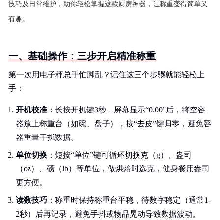
技巧及日常维护，助你轻松掌握这款厨房神器，让称重变得简单又
有趣。
一、基础操作：三步开启精准称重
第一次用电子秤总手忙脚乱？记住这三个步骤就能轻松上
手：
开机校准
：长按开机键3秒，屏幕显示“0.00”后，将空容
器放上称重台（如碗、盘子），按“去皮”键归零，避免容
器重量干扰数据。
单位切换
：短按“单位”键可循环切换克（g）、盎司
（oz）、磅（lb）等单位，做烘焙时选克，健身餐用盎司
更方便。
读数技巧
：称重时保持称重台平稳，待数字稳定（通常1-
2秒）后再记录，避免手抖或物品晃动导致数据波动。