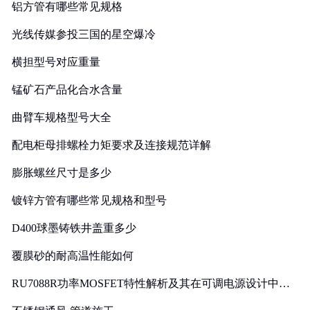
铝方管有哪些常见规格
光线传媒参投三国的星空爆冷
横担型号对应重量
锰矿石产品化合水含量
曲臂车规格型号大全
配电柜母排螺栓力矩要求及连接规范详解
膨胀螺丝尺寸是多少
镀锌方管有哪些常见规格和型号
D400球墨铸铁井盖重多少
覆膜砂的耐高温性能如何
RU7088R功率MOSFET特性解析及其在可调电源设计中的
实践