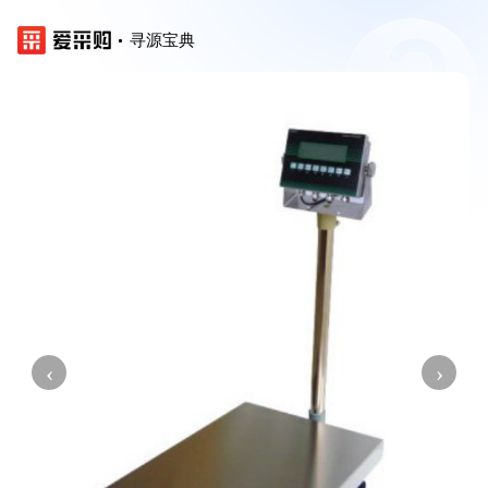
寻源宝典
‹
›