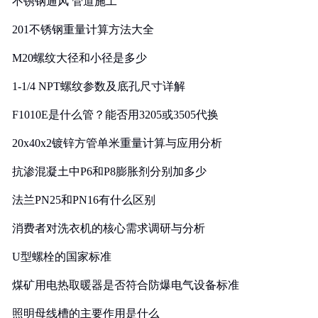
不锈钢通风 管道施工
201不锈钢重量计算方法大全
M20螺纹大径和小径是多少
1-1/4 NPT螺纹参数及底孔尺寸详解
F1010E是什么管？能否用3205或3505代换
20x40x2镀锌方管单米重量计算与应用分析
抗渗混凝土中P6和P8膨胀剂分别加多少
法兰PN25和PN16有什么区别
消费者对洗衣机的核心需求调研与分析
U型螺栓的国家标准
煤矿用电热取暖器是否符合防爆电气设备标准
照明母线槽的主要作用是什么