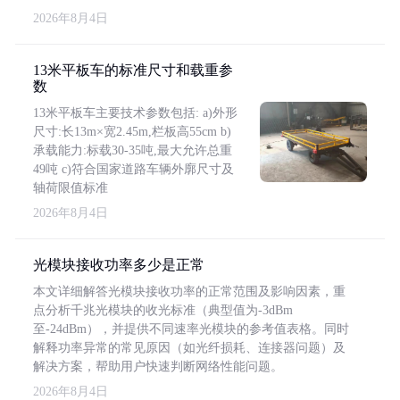
2026年8月4日
13米平板车的标准尺寸和载重参
数
13米平板车主要技术参数包括: a)外形
尺寸:长13m×宽2.45m,栏板高55cm b)
承载能力:标载30-35吨,最大允许总重
49吨 c)符合国家道路车辆外廓尺寸及
轴荷限值标准
2026年8月4日
光模块接收功率多少是正常
本文详细解答光模块接收功率的正常范围及影响因素，重
点分析千兆光模块的收光标准（典型值为-3dBm
至-24dBm），并提供不同速率光模块的参考值表格。同时
解释功率异常的常见原因（如光纤损耗、连接器问题）及
解决方案，帮助用户快速判断网络性能问题。
2026年8月4日