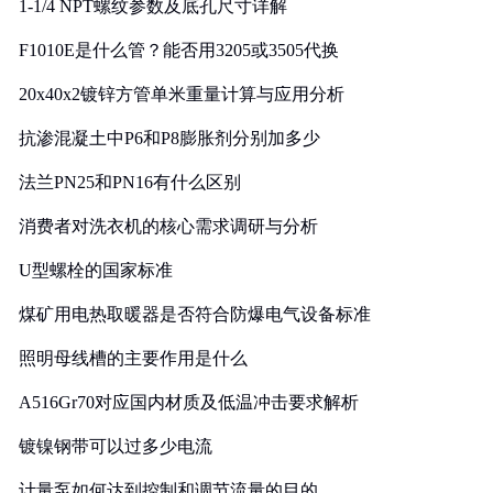
1-1/4 NPT螺纹参数及底孔尺寸详解
F1010E是什么管？能否用3205或3505代换
20x40x2镀锌方管单米重量计算与应用分析
抗渗混凝土中P6和P8膨胀剂分别加多少
法兰PN25和PN16有什么区别
消费者对洗衣机的核心需求调研与分析
U型螺栓的国家标准
煤矿用电热取暖器是否符合防爆电气设备标准
照明母线槽的主要作用是什么
A516Gr70对应国内材质及低温冲击要求解析
镀镍钢带可以过多少电流
计量泵如何达到控制和调节流量的目的