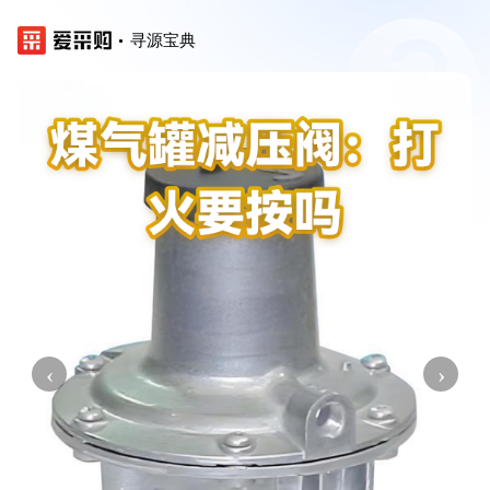
寻源宝典
‹
›