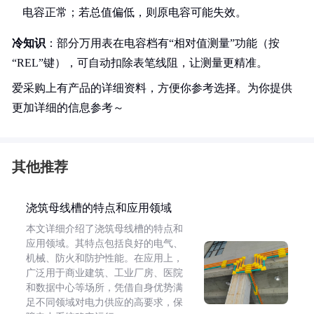
电容正常；若总值偏低，则原电容可能失效。
冷知识
：部分万用表在电容档有“相对值测量”功能（按
“REL”键），可自动扣除表笔线阻，让测量更精准。
爱采购上有产品的详细资料，方便你参考选择。为你提供
更加详细的信息参考～
其他推荐
浇筑母线槽的特点和应用领域
本文详细介绍了浇筑母线槽的特点和
应用领域。其特点包括良好的电气、
机械、防火和防护性能。在应用上，
广泛用于商业建筑、工业厂房、医院
和数据中心等场所，凭借自身优势满
足不同领域对电力供应的高要求，保