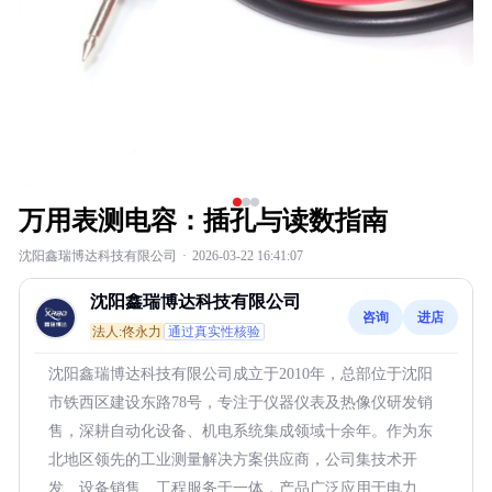
万用表测电容：插孔与读数指南
沈阳鑫瑞博达科技有限公司
·
2026-03-22 16:41:07
沈阳鑫瑞博达科技有限公司
咨询
进店
法人:佟永力
通过真实性核验
沈阳鑫瑞博达科技有限公司成立于2010年，总部位于沈阳
市铁西区建设东路78号，专注于仪器仪表及热像仪研发销
售，深耕自动化设备、机电系统集成领域十余年。作为东
北地区领先的工业测量解决方案供应商，公司集技术开
发、设备销售、工程服务于一体，产品广泛应用于电力、