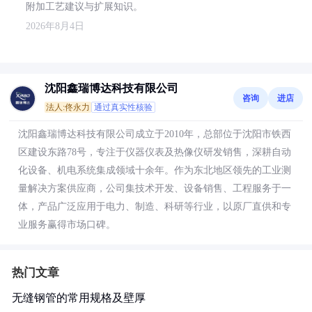
附加工艺建议与扩展知识。
2026年8月4日
沈阳鑫瑞博达科技有限公司
咨询
进店
法人:佟永力
通过真实性核验
沈阳鑫瑞博达科技有限公司成立于2010年，总部位于沈阳市铁西
区建设东路78号，专注于仪器仪表及热像仪研发销售，深耕自动
化设备、机电系统集成领域十余年。作为东北地区领先的工业测
量解决方案供应商，公司集技术开发、设备销售、工程服务于一
体，产品广泛应用于电力、制造、科研等行业，以原厂直供和专
业服务赢得市场口碑。
热门文章
无缝钢管的常用规格及壁厚