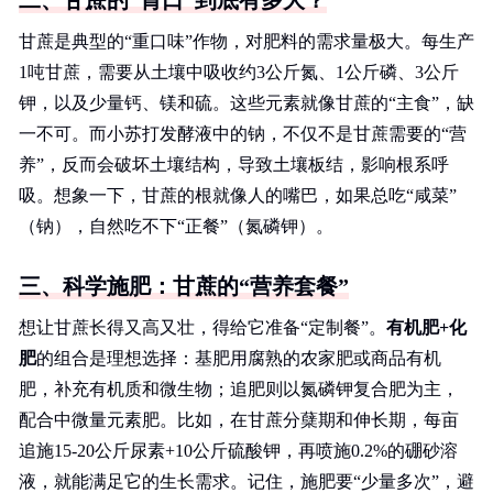
二、甘蔗的“胃口”到底有多大？
甘蔗是典型的“重口味”作物，对肥料的需求量极大。每生产
1吨甘蔗，需要从土壤中吸收约3公斤氮、1公斤磷、3公斤
钾，以及少量钙、镁和硫。这些元素就像甘蔗的“主食”，缺
一不可。而小苏打发酵液中的钠，不仅不是甘蔗需要的“营
养”，反而会破坏土壤结构，导致土壤板结，影响根系呼
吸。想象一下，甘蔗的根就像人的嘴巴，如果总吃“咸菜”
（钠），自然吃不下“正餐”（氮磷钾）。
三、科学施肥：甘蔗的“营养套餐”
想让甘蔗长得又高又壮，得给它准备“定制餐”。
有机肥+化
肥
的组合是理想选择：基肥用腐熟的农家肥或商品有机
肥，补充有机质和微生物；追肥则以氮磷钾复合肥为主，
配合中微量元素肥。比如，在甘蔗分蘖期和伸长期，每亩
追施15-20公斤尿素+10公斤硫酸钾，再喷施0.2%的硼砂溶
液，就能满足它的生长需求。记住，施肥要“少量多次”，避