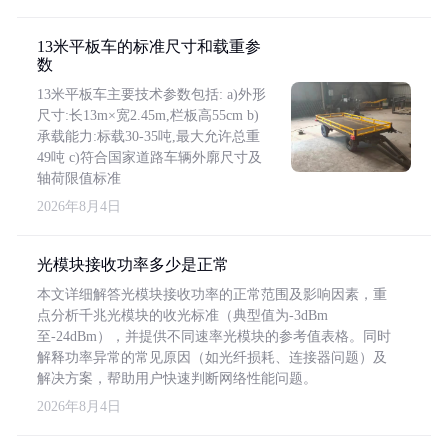
13米平板车的标准尺寸和载重参
数
13米平板车主要技术参数包括: a)外形
尺寸:长13m×宽2.45m,栏板高55cm b)
承载能力:标载30-35吨,最大允许总重
49吨 c)符合国家道路车辆外廓尺寸及
轴荷限值标准
2026年8月4日
光模块接收功率多少是正常
本文详细解答光模块接收功率的正常范围及影响因素，重
点分析千兆光模块的收光标准（典型值为-3dBm
至-24dBm），并提供不同速率光模块的参考值表格。同时
解释功率异常的常见原因（如光纤损耗、连接器问题）及
解决方案，帮助用户快速判断网络性能问题。
2026年8月4日