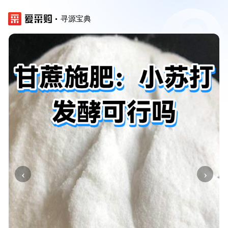
寻源宝典
‹
›