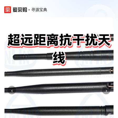
寻源宝典
‹
›