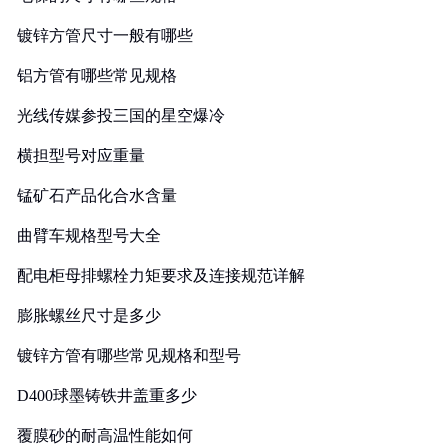
镀锌方管尺寸一般有哪些
铝方管有哪些常见规格
光线传媒参投三国的星空爆冷
横担型号对应重量
锰矿石产品化合水含量
曲臂车规格型号大全
配电柜母排螺栓力矩要求及连接规范详解
膨胀螺丝尺寸是多少
镀锌方管有哪些常见规格和型号
D400球墨铸铁井盖重多少
覆膜砂的耐高温性能如何