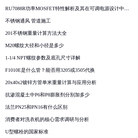
RU7088R功率MOSFET特性解析及其在可调电源设计中的
实践
不锈钢通风 管道施工
201不锈钢重量计算方法大全
M20螺纹大径和小径是多少
1-1/4 NPT螺纹参数及底孔尺寸详解
F1010E是什么管？能否用3205或3505代换
20x40x2镀锌方管单米重量计算与应用分析
抗渗混凝土中P6和P8膨胀剂分别加多少
法兰PN25和PN16有什么区别
消费者对洗衣机的核心需求调研与分析
U型螺栓的国家标准