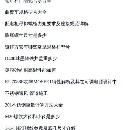
锰矿石产品化合水含量
曲臂车规格型号大全
配电柜母排螺栓力矩要求及连接规范详解
膨胀螺丝尺寸是多少
镀锌方管有哪些常见规格和型号
D400球墨铸铁井盖重多少
覆膜砂的耐高温性能如何
RU7088R功率MOSFET特性解析及其在可调电源设计中的
实践
不锈钢通风 管道施工
201不锈钢重量计算方法大全
M20螺纹大径和小径是多少
1-1/4 NPT螺纹参数及底孔尺寸详解