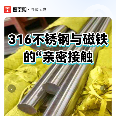
寻源宝典
‹
›