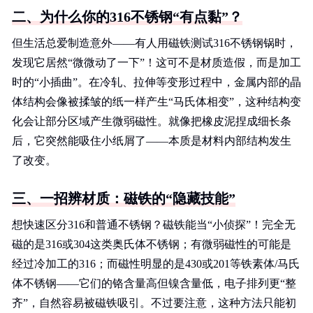
二、为什么你的316不锈钢“有点黏”？
但生活总爱制造意外——有人用磁铁测试316不锈钢锅时，
发现它居然“微微动了一下”！这可不是材质造假，而是加工
时的“小插曲”。在冷轧、拉伸等变形过程中，金属内部的晶
体结构会像被揉皱的纸一样产生“马氏体相变”，这种结构变
化会让部分区域产生微弱磁性。就像把橡皮泥捏成细长条
后，它突然能吸住小纸屑了——本质是材料内部结构发生
了改变。
三、一招辨材质：磁铁的“隐藏技能”
想快速区分316和普通不锈钢？磁铁能当“小侦探”！完全无
磁的是316或304这类奥氏体不锈钢；有微弱磁性的可能是
经过冷加工的316；而磁性明显的是430或201等铁素体/马氏
体不锈钢——它们的铬含量高但镍含量低，电子排列更“整
齐”，自然容易被磁铁吸引。不过要注意，这种方法只能初