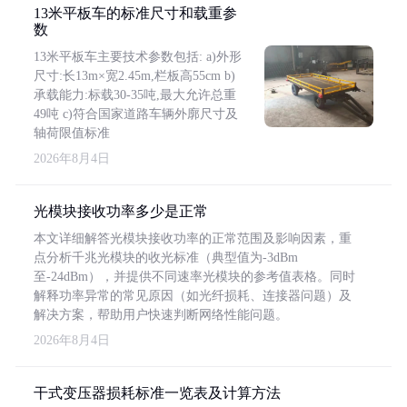
13米平板车的标准尺寸和载重参
数
13米平板车主要技术参数包括: a)外形
尺寸:长13m×宽2.45m,栏板高55cm b)
承载能力:标载30-35吨,最大允许总重
49吨 c)符合国家道路车辆外廓尺寸及
轴荷限值标准
2026年8月4日
光模块接收功率多少是正常
本文详细解答光模块接收功率的正常范围及影响因素，重
点分析千兆光模块的收光标准（典型值为-3dBm
至-24dBm），并提供不同速率光模块的参考值表格。同时
解释功率异常的常见原因（如光纤损耗、连接器问题）及
解决方案，帮助用户快速判断网络性能问题。
2026年8月4日
干式变压器损耗标准一览表及计算方法