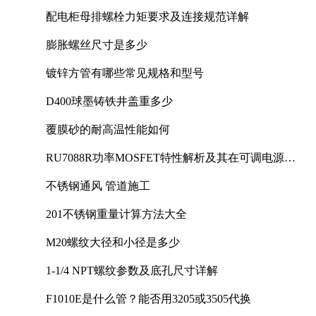
配电柜母排螺栓力矩要求及连接规范详解
膨胀螺丝尺寸是多少
镀锌方管有哪些常见规格和型号
D400球墨铸铁井盖重多少
覆膜砂的耐高温性能如何
RU7088R功率MOSFET特性解析及其在可调电源设
计中的实践
不锈钢通风 管道施工
201不锈钢重量计算方法大全
M20螺纹大径和小径是多少
1-1/4 NPT螺纹参数及底孔尺寸详解
F1010E是什么管？能否用3205或3505代换