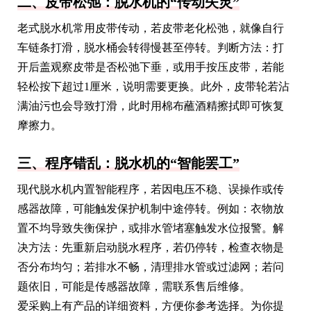
二、皮带松弛：脱水机的“传动失灵”
老式脱水机常用皮带传动，若皮带老化松弛，就像自行
车链条打滑，脱水桶会转得慢甚至停转。判断方法：打
开后盖观察皮带是否松弛下垂，或用手按压皮带，若能
轻松按下超过1厘米，说明需要更换。此外，皮带轮若沾
满油污也会导致打滑，此时用棉布蘸酒精擦拭即可恢复
摩擦力。
三、程序错乱：脱水机的“智能罢工”
现代脱水机内置智能程序，若因电压不稳、误操作或传
感器故障，可能触发保护机制中途停转。例如：衣物放
置不均导致失衡保护，或排水管堵塞触发水位报警。解
决方法：先重新启动脱水程序，若仍停转，检查衣物是
否分布均匀；若排水不畅，清理排水管或过滤网；若问
题依旧，可能是传感器故障，需联系售后维修。
爱采购上有产品的详细资料，方便你参考选择。为你提