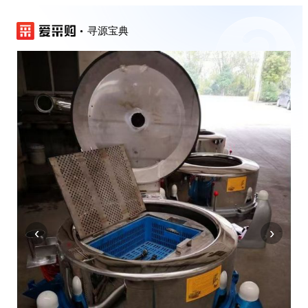
寻源宝典
‹
›