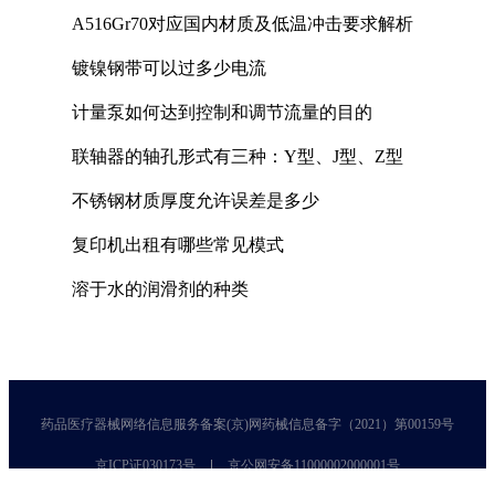
A516Gr70对应国内材质及低温冲击要求解析
镀镍钢带可以过多少电流
计量泵如何达到控制和调节流量的目的
联轴器的轴孔形式有三种：Y型、J型、Z型
不锈钢材质厚度允许误差是多少
复印机出租有哪些常见模式
溶于水的润滑剂的种类
药品医疗器械网络信息服务备案(京)网药械信息备字（2021）第00159号
京ICP证030173号
京公网安备11000002000001号