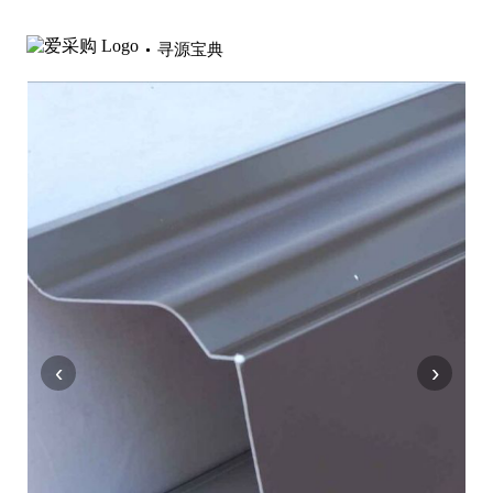
寻源宝典
‹
›