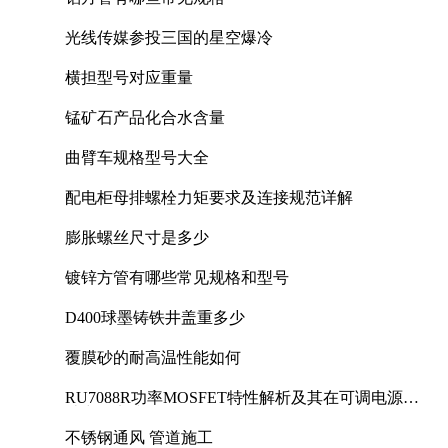
光线传媒参投三国的星空爆冷
横担型号对应重量
锰矿石产品化合水含量
曲臂车规格型号大全
配电柜母排螺栓力矩要求及连接规范详解
膨胀螺丝尺寸是多少
镀锌方管有哪些常见规格和型号
D400球墨铸铁井盖重多少
覆膜砂的耐高温性能如何
RU7088R功率MOSFET特性解析及其在可调电源设
计中的实践
不锈钢通风 管道施工