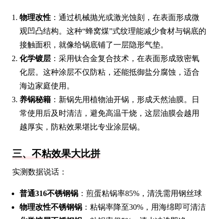
物理改性
：通过机械抛光或激光蚀刻，在表面形成微
观凹凸结构。这种“蜂窝煤”式纹理能减少食材与锅底的
接触面积，就像给锅底铺了一层隐形气垫。
化学镀层
：采用钛合金复合技术，在表面形成致密氧
化层。这种涂层不仅防粘，还能抵御盐分腐蚀，适合
海边家庭使用。
养锅秘籍
：新锅先用植物油开锅，形成天然油膜。日
常使用后及时清洁，避免高温干烧，这层油膜会越用
越厚实，防粘效果堪比专业涂层锅。
三、不粘效果大比拼
实测数据说话：
普通316不锈钢锅
：煎蛋粘锅率85%，清洗需用钢丝球
物理改性不锈钢锅
：粘锅率降至30%，用海绵即可清洁