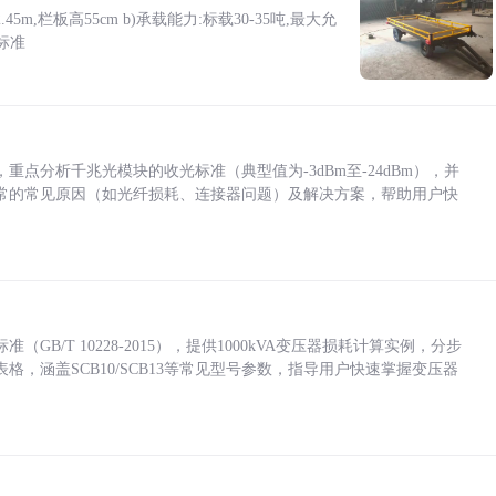
5m,栏板高55cm b)承载能力:标载30-35吨,最大允
标准
点分析千兆光模块的收光标准（典型值为-3dBm至-24dBm），并
常的常见原因（如光纤损耗、连接器问题）及解决方案，帮助用户快
/T 10228-2015），提供1000kVA变压器损耗计算实例，分步
，涵盖SCB10/SCB13等常见型号参数，指导用户快速掌握变压器