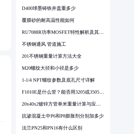
D400球墨铸铁井盖重多少
覆膜砂的耐高温性能如何
RU7088R功率MOSFET特性解析及其在
可调电源设计中的实践
不锈钢通风 管道施工
201不锈钢重量计算方法大全
M20螺纹大径和小径是多少
1-1/4 NPT螺纹参数及底孔尺寸详解
F1010E是什么管？能否用3205或3505代
换
20x40x2镀锌方管单米重量计算与应用
分析
抗渗混凝土中P6和P8膨胀剂分别加多少
法兰PN25和PN16有什么区别