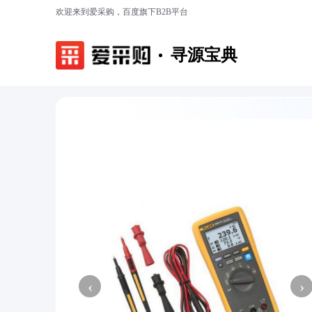
欢迎来到爱采购，百度旗下B2B平台
寻源宝典
‹
›