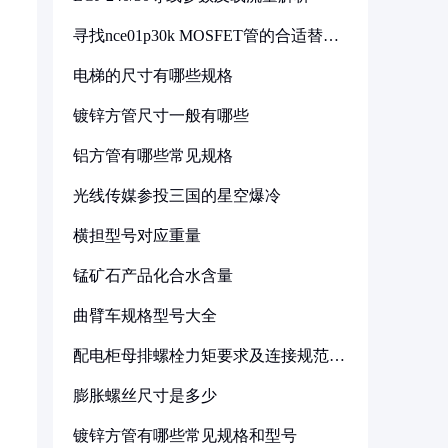
寻找nce01p30k MOSFET管的合适替代
型号
电梯的尺寸有哪些规格
镀锌方管尺寸一般有哪些
铝方管有哪些常见规格
光线传媒参投三国的星空爆冷
横担型号对应重量
锰矿石产品化合水含量
曲臂车规格型号大全
配电柜母排螺栓力矩要求及连接规范详
解
膨胀螺丝尺寸是多少
镀锌方管有哪些常见规格和型号