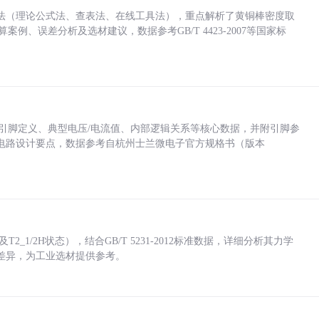
法（理论公式法、查表法、在线工具法），重点解析了黄铜棒密度取
计算案例、误差分析及选材建议，数据参考GB/T 4423-2007等国家标
括各引脚定义、典型电压/电流值、内部逻辑关系等核心数据，并附引脚参
电路设计要点，数据参考自杭州士兰微电子官方规格书（版本
_1/2H状态），结合GB/T 5231-2012标准数据，详细分析其力学
差异，为工业选材提供参考。