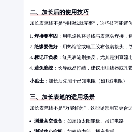
二、加长后的使用技巧
加长表笔线不是“接根线就完事”，这些技巧能帮
焊接要牢固
：用电烙铁将导线与表笔头焊接，
绝缘要做好
：用热缩管或电工胶布包裹接头，
标记正负极
：红黑表笔别接反，尤其是测直流
避免缠绕
：长导线易打结，建议用理线器或扎
小贴士
：加长后先测个已知电阻（如1kΩ电阻）
三、加长表笔的适用场景
加长表笔线不是“万能解药”，这些场景用它更合
测量高空设备
：如屋顶太阳能板、吊灯电路
测试狭小空间
：如机箱内部、插座背后