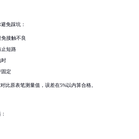
你避免踩坑：
避免接触不良
防止短路
电时
带固定
，对比原表笔测量值，误差在5%以内算合格。
适：