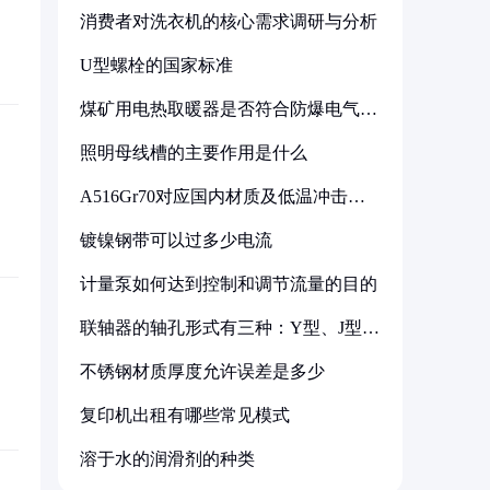
消费者对洗衣机的核心需求调研与分析
U型螺栓的国家标准
煤矿用电热取暖器是否符合防爆电气设
备标准
照明母线槽的主要作用是什么
A516Gr70对应国内材质及低温冲击要
求解析
镀镍钢带可以过多少电流
计量泵如何达到控制和调节流量的目的
联轴器的轴孔形式有三种：Y型、J型、
Z型
不锈钢材质厚度允许误差是多少
复印机出租有哪些常见模式
溶于水的润滑剂的种类