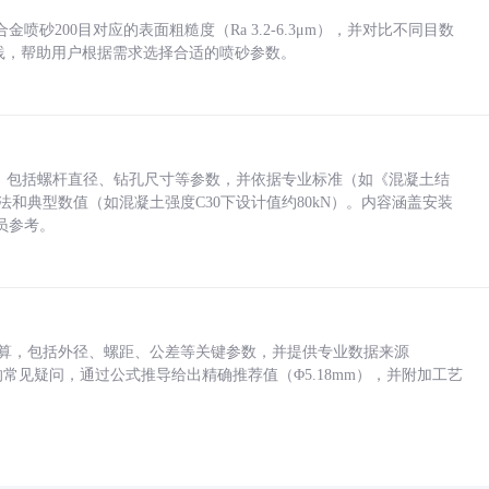
砂200目对应的表面粗糙度（Ra 3.2-6.3μm），并对比不同目数
业实践，帮助用户根据需求选择合适的喷砂参数。
力，包括螺杆直径、钻孔尺寸等参数，并依据专业标准（如《混凝土结
方法和典型数值（如混凝土强度C30下设计值约80kN）。内容涵盖安装
员参考。
底孔计算，包括外径、螺距、公差等关键参数，并提供专业数据来源
孔尺寸的常见疑问，通过公式推导给出精确推荐值（Φ5.18mm），并附加工艺