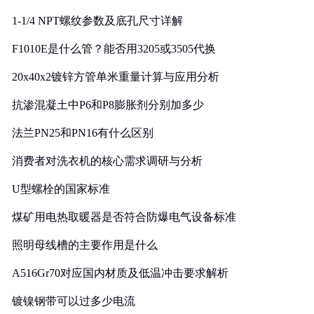
1-1/4 NPT螺纹参数及底孔尺寸详解
F1010E是什么管？能否用3205或3505代换
20x40x2镀锌方管单米重量计算与应用分析
抗渗混凝土中P6和P8膨胀剂分别加多少
法兰PN25和PN16有什么区别
消费者对洗衣机的核心需求调研与分析
U型螺栓的国家标准
煤矿用电热取暖器是否符合防爆电气设备标准
照明母线槽的主要作用是什么
A516Gr70对应国内材质及低温冲击要求解析
镀镍钢带可以过多少电流