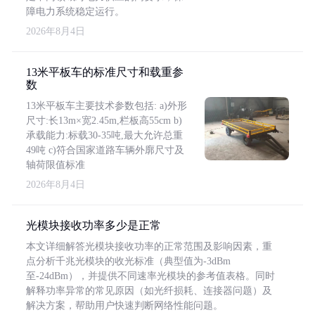
障电力系统稳定运行。
2026年8月4日
13米平板车的标准尺寸和载重参
数
13米平板车主要技术参数包括: a)外形
尺寸:长13m×宽2.45m,栏板高55cm b)
承载能力:标载30-35吨,最大允许总重
49吨 c)符合国家道路车辆外廓尺寸及
轴荷限值标准
2026年8月4日
光模块接收功率多少是正常
本文详细解答光模块接收功率的正常范围及影响因素，重
点分析千兆光模块的收光标准（典型值为-3dBm
至-24dBm），并提供不同速率光模块的参考值表格。同时
解释功率异常的常见原因（如光纤损耗、连接器问题）及
解决方案，帮助用户快速判断网络性能问题。