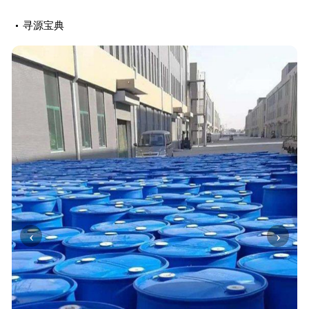
寻源宝典
‹
›