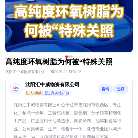
高纯度环氧树脂为何被“特殊关照
沈阳汇中威物资有限公司
·
2026-03-22 15:34:03
沈阳汇中威物资有限公司
咨询
进店
法人:胡威
通过真实性核验
沈阳汇中威物资有限公司位于辽宁省沈阳市铁西区，专注
化工领域十余年，主营核桃核、脱色剂、分子筛等精细化
工产品，广泛应用于油漆造纸、陶瓷涂料、油墨制造等行
业。公司集研发、生产、销售于一体，凭借专业团队与严
格品控，为工业领域提供高品质化工原料解决方案。