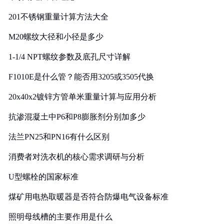
201不锈钢重量计算方法大全
M20螺纹大径和小径是多少
1-1/4 NPT螺纹参数及底孔尺寸详解
F1010E是什么管？能否用3205或3505代换
20x40x2镀锌方管单米重量计算与应用分析
抗渗混凝土中P6和P8膨胀剂分别加多少
法兰PN25和PN16有什么区别
消费者对洗衣机的核心需求调研与分析
U型螺栓的国家标准
煤矿用电热取暖器是否符合防爆电气设备标准
照明母线槽的主要作用是什么