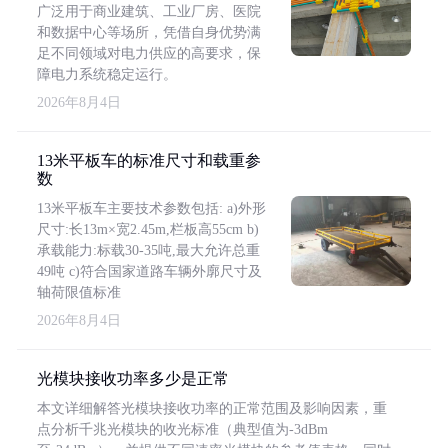
广泛用于商业建筑、工业厂房、医院
和数据中心等场所，凭借自身优势满
足不同领域对电力供应的高要求，保
障电力系统稳定运行。
2026年8月4日
13米平板车的标准尺寸和载重参
数
13米平板车主要技术参数包括: a)外形
尺寸:长13m×宽2.45m,栏板高55cm b)
承载能力:标载30-35吨,最大允许总重
49吨 c)符合国家道路车辆外廓尺寸及
轴荷限值标准
2026年8月4日
光模块接收功率多少是正常
本文详细解答光模块接收功率的正常范围及影响因素，重
点分析千兆光模块的收光标准（典型值为-3dBm