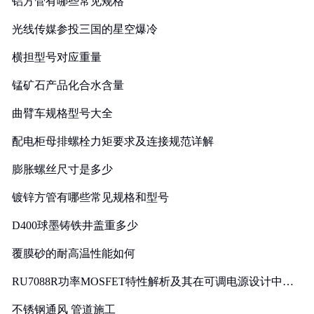
铝方管有哪些常见规格
光线传媒参投三国的星空爆冷
横担型号对应重量
锰矿石产品化合水含量
曲臂车规格型号大全
配电柜母排螺栓力矩要求及连接规范详解
膨胀螺丝尺寸是多少
镀锌方管有哪些常见规格和型号
D400球墨铸铁井盖重多少
覆膜砂的耐高温性能如何
RU7088R功率MOSFET特性解析及其在可调电源设计中的
实践
不锈钢通风 管道施工