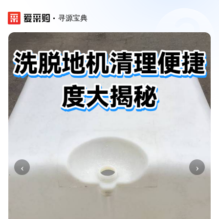
寻源宝典
‹
›