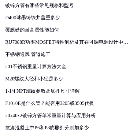
镀锌方管有哪些常见规格和型号
D400球墨铸铁井盖重多少
覆膜砂的耐高温性能如何
RU7088R功率MOSFET特性解析及其在可调电源设计中的
实践
不锈钢通风 管道施工
201不锈钢重量计算方法大全
M20螺纹大径和小径是多少
1-1/4 NPT螺纹参数及底孔尺寸详解
F1010E是什么管？能否用3205或3505代换
20x40x2镀锌方管单米重量计算与应用分析
抗渗混凝土中P6和P8膨胀剂分别加多少