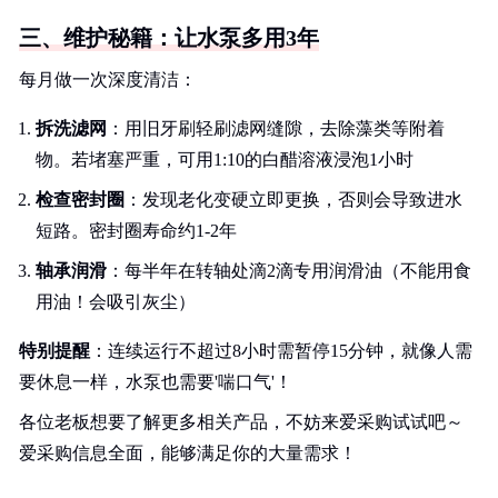
三、维护秘籍：让水泵多用3年
每月做一次深度清洁：
拆洗滤网
：用旧牙刷轻刷滤网缝隙，去除藻类等附着
物。若堵塞严重，可用1:10的白醋溶液浸泡1小时
检查密封圈
：发现老化变硬立即更换，否则会导致进水
短路。密封圈寿命约1-2年
轴承润滑
：每半年在转轴处滴2滴专用润滑油（不能用食
用油！会吸引灰尘）
特别提醒
：连续运行不超过8小时需暂停15分钟，就像人需
要休息一样，水泵也需要'喘口气'！
各位老板想要了解更多相关产品，不妨来爱采购试试吧～
爱采购信息全面，能够满足你的大量需求！