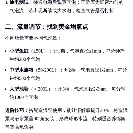
通电测试
：接通电源后观察气泡：正常应为细密均匀的
气泡流，若出现断续或大水泡，检查气管是否打折
二、流量调节：找到黄金增氧点
不同场景需要不同气泡量：
小型鱼缸
（≤50L）：开1档，气泡直径≤1mm，每分钟产
生约200个气泡
中型水族箱
（50-200L）：开2档，气泡直径1-2mm，每分
钟约500个气泡
大型池塘
（＞200L）：开3档，气泡直径2-3mm，每分钟
约1000个气泡
进阶技巧
：搭配造浪泵使用，能让溶解氧提升30%！将造浪
泵与潜水泵呈90°角安装，形成环形水流，特别适合养锦鲤
等需高氧鱼类。