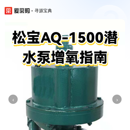
寻源宝典
‹
›