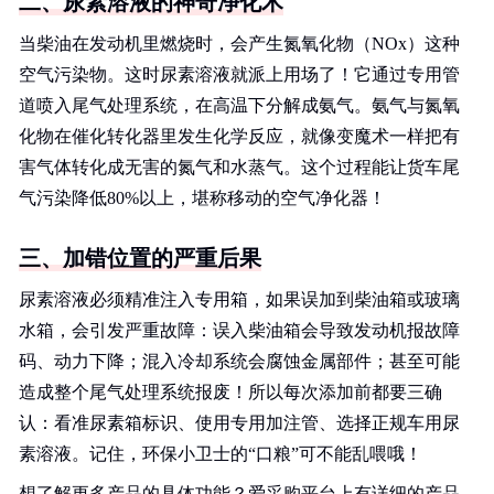
二、尿素溶液的神奇净化术
当柴油在发动机里燃烧时，会产生氮氧化物（NOx）这种
空气污染物。这时尿素溶液就派上用场了！它通过专用管
道喷入尾气处理系统，在高温下分解成氨气。氨气与氮氧
化物在催化转化器里发生化学反应，就像变魔术一样把有
害气体转化成无害的氮气和水蒸气。这个过程能让货车尾
气污染降低80%以上，堪称移动的空气净化器！
三、加错位置的严重后果
尿素溶液必须精准注入专用箱，如果误加到柴油箱或玻璃
水箱，会引发严重故障：误入柴油箱会导致发动机报故障
码、动力下降；混入冷却系统会腐蚀金属部件；甚至可能
造成整个尾气处理系统报废！所以每次添加前都要三确
认：看准尿素箱标识、使用专用加注管、选择正规车用尿
素溶液。记住，环保小卫士的“口粮”可不能乱喂哦！
想了解更多产品的具体功能？爱采购平台上有详细的产品