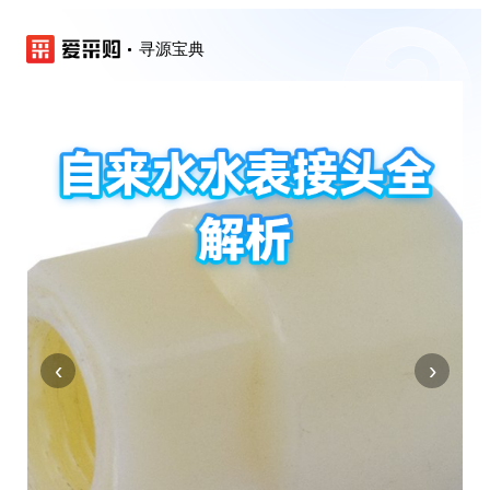
寻源宝典
‹
›