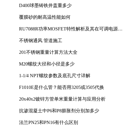
D400球墨铸铁井盖重多少
覆膜砂的耐高温性能如何
RU7088R功率MOSFET特性解析及其在可调电源设
计中的实践
不锈钢通风 管道施工
201不锈钢重量计算方法大全
M20螺纹大径和小径是多少
1-1/4 NPT螺纹参数及底孔尺寸详解
F1010E是什么管？能否用3205或3505代换
20x40x2镀锌方管单米重量计算与应用分析
抗渗混凝土中P6和P8膨胀剂分别加多少
法兰PN25和PN16有什么区别