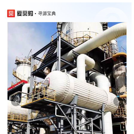
寻源宝典
‹
›