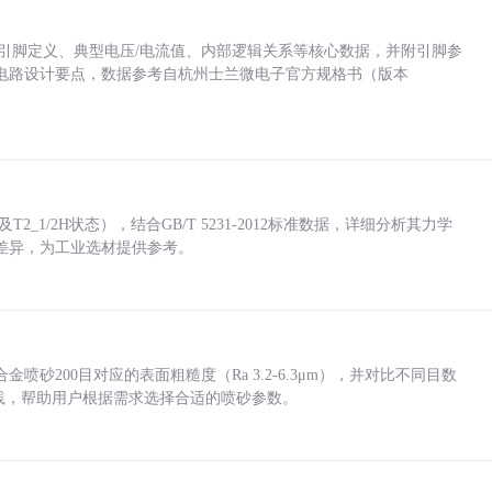
括各引脚定义、典型电压/电流值、内部逻辑关系等核心数据，并附引脚参
电路设计要点，数据参考自杭州士兰微电子官方规格书（版本
_1/2H状态），结合GB/T 5231-2012标准数据，详细分析其力学
差异，为工业选材提供参考。
砂200目对应的表面粗糙度（Ra 3.2-6.3μm），并对比不同目数
业实践，帮助用户根据需求选择合适的喷砂参数。