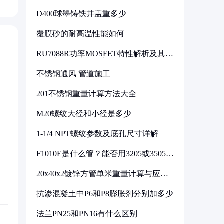
D400球墨铸铁井盖重多少
覆膜砂的耐高温性能如何
RU7088R功率MOSFET特性解析及其在
可调电源设计中的实践
不锈钢通风 管道施工
201不锈钢重量计算方法大全
M20螺纹大径和小径是多少
1-1/4 NPT螺纹参数及底孔尺寸详解
F1010E是什么管？能否用3205或3505代
换
20x40x2镀锌方管单米重量计算与应用
分析
抗渗混凝土中P6和P8膨胀剂分别加多少
法兰PN25和PN16有什么区别