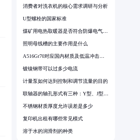
消费者对洗衣机的核心需求调研与分析
U型螺栓的国家标准
煤矿用电热取暖器是否符合防爆电气设
备标准
照明母线槽的主要作用是什么
A516Gr70对应国内材质及低温冲击要
求解析
镀镍钢带可以过多少电流
计量泵如何达到控制和调节流量的目的
联轴器的轴孔形式有三种：Y型、J型、
Z型
不锈钢材质厚度允许误差是多少
复印机出租有哪些常见模式
溶于水的润滑剂的种类