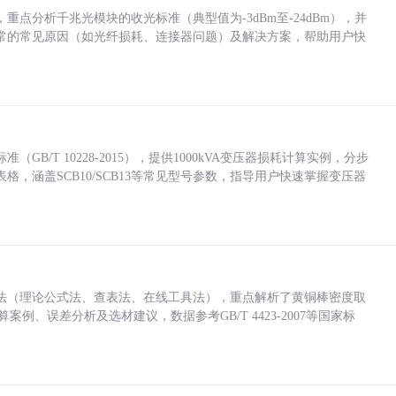
点分析千兆光模块的收光标准（典型值为-3dBm至-24dBm），并
常的常见原因（如光纤损耗、连接器问题）及解决方案，帮助用户快
/T 10228-2015），提供1000kVA变压器损耗计算实例，分步
，涵盖SCB10/SCB13等常见型号参数，指导用户快速掌握变压器
法（理论公式法、查表法、在线工具法），重点解析了黄铜棒密度取
计算案例、误差分析及选材建议，数据参考GB/T 4423-2007等国家标