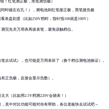
插错！红笔测正极，黑笔测负极）
别同时碰左右孔！），测电池则红笔接正极，黑笔接负极
表盘刻度（比如250V档时，指针指100就是100V）
，测完先关万用表再拔表笔，避免误触档位。
表笔尖试试），也可能是万用表坏了（换个档位测电池验证）。
电有正负极，反接会显示负数）。
大（比如用2.5V档测220V会烧表！）
考，其中对比功能可能对你有帮助，各位老板快去试试吧～