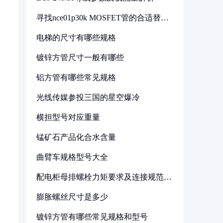
寻找nce01p30k MOSFET管的合适替代
型号
电梯的尺寸有哪些规格
镀锌方管尺寸一般有哪些
铝方管有哪些常见规格
光线传媒参投三国的星空爆冷
横担型号对应重量
锰矿石产品化合水含量
曲臂车规格型号大全
配电柜母排螺栓力矩要求及连接规范详
解
膨胀螺丝尺寸是多少
镀锌方管有哪些常见规格和型号