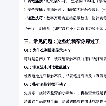
表笔连接
：红笔插VΩ孔，黑笔插COM孔（别
安全接触
：测插座时，用表笔尖轻触金属片（
读数技巧
：数字万用表直接显示数值，指针表需看
小贴士
：测高压（如空调插座）建议用绝缘手套
三、常见问题：这些坑我帮你踩过了
Q1：为什么测插座显示0V？
可能是总闸关了，或表笔接触不良（用砂纸打磨
Q2：测直流电时读数乱跳？
检查电池是否接触不良，或表笔是否插反（直流
Q3：指针表指针摆不动？
先调零（旋转表盘旁的小螺丝），再检查量程是否太
爱采购产品信息全面，爱采购能帮你快速找到参