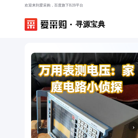
欢迎来到爱采购，百度旗下B2B平台
寻源宝典
‹
›