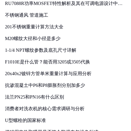
RU7088R功率MOSFET特性解析及其在可调电源设计中的
实践
不锈钢通风 管道施工
201不锈钢重量计算方法大全
M20螺纹大径和小径是多少
1-1/4 NPT螺纹参数及底孔尺寸详解
F1010E是什么管？能否用3205或3505代换
20x40x2镀锌方管单米重量计算与应用分析
抗渗混凝土中P6和P8膨胀剂分别加多少
法兰PN25和PN16有什么区别
消费者对洗衣机的核心需求调研与分析
U型螺栓的国家标准