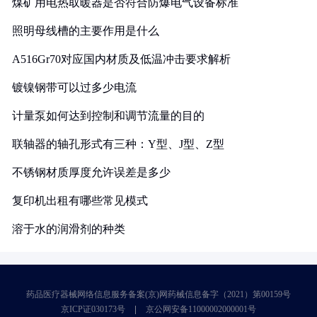
煤矿用电热取暖器是否符合防爆电气设备标准
照明母线槽的主要作用是什么
A516Gr70对应国内材质及低温冲击要求解析
镀镍钢带可以过多少电流
计量泵如何达到控制和调节流量的目的
联轴器的轴孔形式有三种：Y型、J型、Z型
不锈钢材质厚度允许误差是多少
复印机出租有哪些常见模式
溶于水的润滑剂的种类
药品医疗器械网络信息服务备案(京)网药械信息备字（2021）第00159号
京ICP证030173号
京公网安备11000002000001号