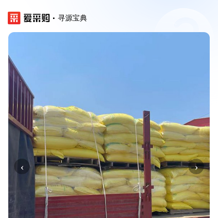
寻源宝典
‹
›