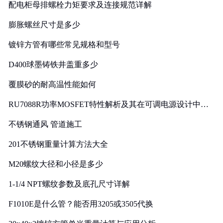
配电柜母排螺栓力矩要求及连接规范详解
膨胀螺丝尺寸是多少
镀锌方管有哪些常见规格和型号
D400球墨铸铁井盖重多少
覆膜砂的耐高温性能如何
RU7088R功率MOSFET特性解析及其在可调电源设计中的
实践
不锈钢通风 管道施工
201不锈钢重量计算方法大全
M20螺纹大径和小径是多少
1-1/4 NPT螺纹参数及底孔尺寸详解
F1010E是什么管？能否用3205或3505代换