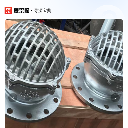
寻源宝典
‹
›