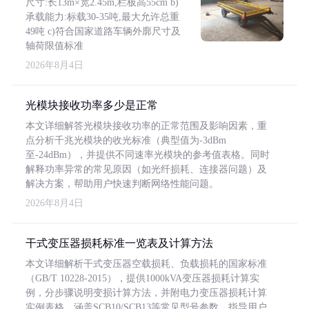
尺寸:长13m×宽2.45m,栏板高55cm b)
承载能力:标载30-35吨,最大允许总重
49吨 c)符合国家道路车辆外廓尺寸及
轴荷限值标准
2026年8月4日
光模块接收功率多少是正常
本文详细解答光模块接收功率的正常范围及影响因素，重
点分析千兆光模块的收光标准（典型值为-3dBm
至-24dBm），并提供不同速率光模块的参考值表格。同时
解释功率异常的常见原因（如光纤损耗、连接器问题）及
解决方案，帮助用户快速判断网络性能问题。
2026年8月4日
干式变压器损耗标准一览表及计算方法
本文详细解析干式变压器空载损耗、负载损耗的国家标准
（GB/T 10228-2015），提供1000kVA变压器损耗计算实
例，分步骤说明变损计算方法，并附电力变压器损耗计算
实例表格，涵盖SCB10/SCB13等常见型号参数，指导用户