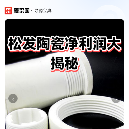
寻源宝典
‹
›