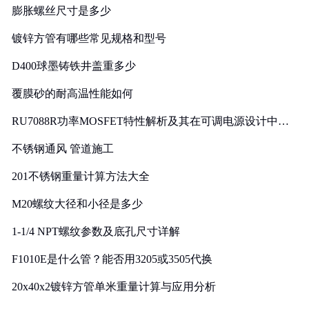
膨胀螺丝尺寸是多少
镀锌方管有哪些常见规格和型号
D400球墨铸铁井盖重多少
覆膜砂的耐高温性能如何
RU7088R功率MOSFET特性解析及其在可调电源设计中的
实践
不锈钢通风 管道施工
201不锈钢重量计算方法大全
M20螺纹大径和小径是多少
1-1/4 NPT螺纹参数及底孔尺寸详解
F1010E是什么管？能否用3205或3505代换
20x40x2镀锌方管单米重量计算与应用分析