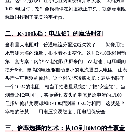
置。这个巧妙设计让小电阻测量变得异常灵敏，比如测量
100Ω电阻时，指针会稳稳停在刻度线正中央，就像给电阻
称重时找到了完美的平衡点。
二、R×100k档：电压抬升的魔法时刻
当测量大电阻时，普通电流分配法就失效了——就像用细
水管测大海的流量，根本看不出变化。这时R×100k档启动
第二套方案：内部9V电池取代原来的1.5V电池，电压瞬间
提升6倍。更高的电压能推动更小的电流通过大电阻，让表
头产生可观测的偏转。这个档位还暗藏玄机：表头串联了
一个10kΩ的电阻，相当于给测量系统加了把"安全锁"。当
测量1MΩ电阻时，实际通过表头的电流是原电流的1/100，
但指针偏转角度却和R×100档测量10kΩ时相同，这就是倍
率档的智慧——用电压换灵敏度，用电阻保安全。
三、倍率选择的艺术：从1Ω到10MΩ的全覆盖