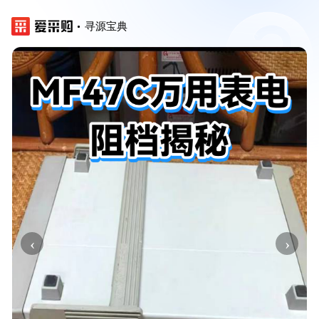
寻源宝典
‹
›