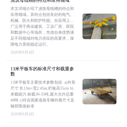
浇筑母线槽的特点和应用领域
本文详细介绍了浇筑母线槽的特点和
应用领域。其特点包括良好的电气、
机械、防火和防护性能。在应用上，
广泛用于商业建筑、工业厂房、医院
和数据中心等场所，凭借自身优势满
足不同领域对电力供应的高要求，保
障电力系统稳定运行。
2026年8月4日
13米平板车的标准尺寸和载重参
数
13米平板车主要技术参数包括: a)外形
尺寸:长13m×宽2.45m,栏板高55cm b)
承载能力:标载30-35吨,最大允许总重
49吨 c)符合国家道路车辆外廓尺寸及
轴荷限值标准
2026年8月4日