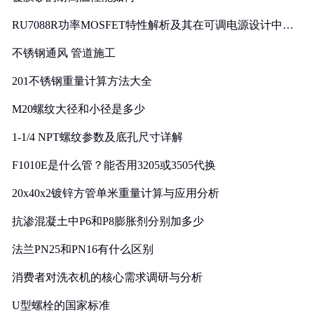
RU7088R功率MOSFET特性解析及其在可调电源设计中的
实践
不锈钢通风 管道施工
201不锈钢重量计算方法大全
M20螺纹大径和小径是多少
1-1/4 NPT螺纹参数及底孔尺寸详解
F1010E是什么管？能否用3205或3505代换
20x40x2镀锌方管单米重量计算与应用分析
抗渗混凝土中P6和P8膨胀剂分别加多少
法兰PN25和PN16有什么区别
消费者对洗衣机的核心需求调研与分析
U型螺栓的国家标准