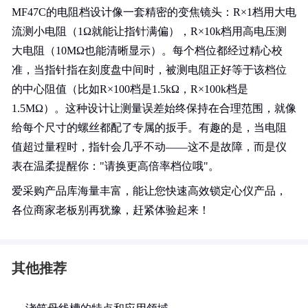
MF47C的电阻档设计像一套精密的变焦镜头：R×1档用大电
流测小电阻（1Ω就能让指针满偏），R×10k档用高电压测
大电阻（10MΩ也能清晰显示）。每个档位都经过精心校
准，当指针指在刻度盘中间时，被测电阻正好等于该档位
的中心阻值（比如R×100档是1.5kΩ，R×100k档是
1.5MΩ）。这种设计让测量误差始终保持在合理范围，就像
给每个尺寸的螺丝都配了专属的扳手。有趣的是，当电阻
值超过量程时，指针会几乎不动——这不是故障，而是仪
表在温柔提醒你："请换更高倍率档位哦"。
爱采购产品库海量丰富，能让您快速高效锁定心仪产品，
各位商家老板别再犹豫，赶紧体验起来！
其他推荐