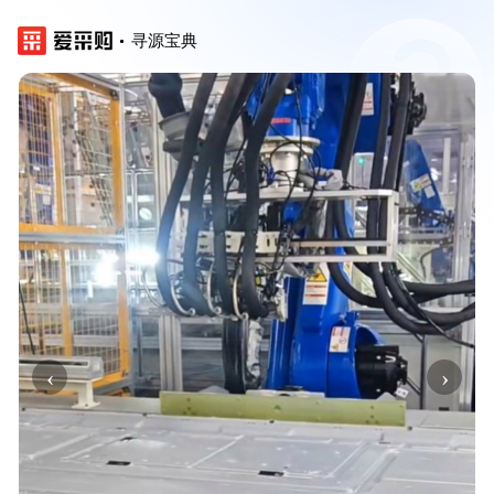
寻源宝典
‹
›