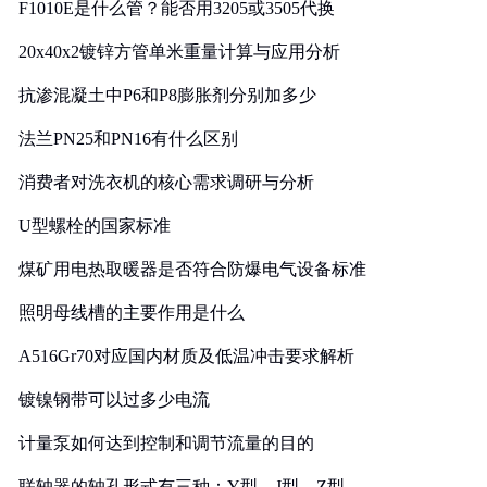
F1010E是什么管？能否用3205或3505代换
20x40x2镀锌方管单米重量计算与应用分析
抗渗混凝土中P6和P8膨胀剂分别加多少
法兰PN25和PN16有什么区别
消费者对洗衣机的核心需求调研与分析
U型螺栓的国家标准
煤矿用电热取暖器是否符合防爆电气设备标准
照明母线槽的主要作用是什么
A516Gr70对应国内材质及低温冲击要求解析
镀镍钢带可以过多少电流
计量泵如何达到控制和调节流量的目的
联轴器的轴孔形式有三种：Y型、J型、Z型