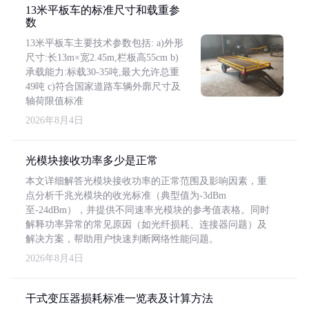
13米平板车的标准尺寸和载重参
数
13米平板车主要技术参数包括: a)外形
尺寸:长13m×宽2.45m,栏板高55cm b)
承载能力:标载30-35吨,最大允许总重
49吨 c)符合国家道路车辆外廓尺寸及
轴荷限值标准
2026年8月4日
光模块接收功率多少是正常
本文详细解答光模块接收功率的正常范围及影响因素，重
点分析千兆光模块的收光标准（典型值为-3dBm
至-24dBm），并提供不同速率光模块的参考值表格。同时
解释功率异常的常见原因（如光纤损耗、连接器问题）及
解决方案，帮助用户快速判断网络性能问题。
2026年8月4日
干式变压器损耗标准一览表及计算方法