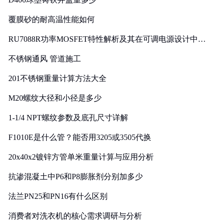
覆膜砂的耐高温性能如何
RU7088R功率MOSFET特性解析及其在可调电源设计中的
实践
不锈钢通风 管道施工
201不锈钢重量计算方法大全
M20螺纹大径和小径是多少
1-1/4 NPT螺纹参数及底孔尺寸详解
F1010E是什么管？能否用3205或3505代换
20x40x2镀锌方管单米重量计算与应用分析
抗渗混凝土中P6和P8膨胀剂分别加多少
法兰PN25和PN16有什么区别
消费者对洗衣机的核心需求调研与分析