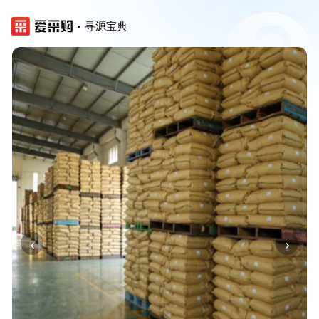
寻源宝典
‹
›