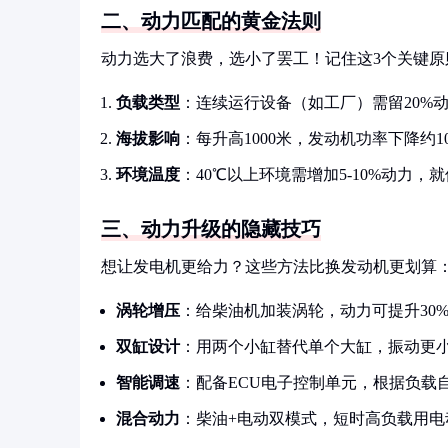
二、动力匹配的黄金法则
动力选大了浪费，选小了罢工！记住这3个关键原
负载类型
：连续运行设备（如工厂）需留20%
海拔影响
：每升高1000米，发动机功率下降约
环境温度
：40℃以上环境需增加5-10%动力
三、动力升级的隐藏技巧
想让发电机更给力？这些方法比换发动机更划算
涡轮增压
：给柴油机加装涡轮，动力可提升30
双缸设计
：用两个小缸替代单个大缸，振动更
智能调速
：配备ECU电子控制单元，根据负载
混合动力
：柴油+电动双模式，短时高负载用电