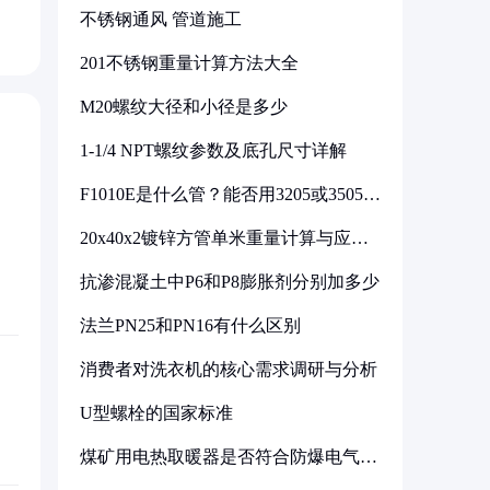
不锈钢通风 管道施工
201不锈钢重量计算方法大全
M20螺纹大径和小径是多少
1-1/4 NPT螺纹参数及底孔尺寸详解
F1010E是什么管？能否用3205或3505代
换
20x40x2镀锌方管单米重量计算与应用
分析
抗渗混凝土中P6和P8膨胀剂分别加多少
法兰PN25和PN16有什么区别
消费者对洗衣机的核心需求调研与分析
U型螺栓的国家标准
煤矿用电热取暖器是否符合防爆电气设
备标准