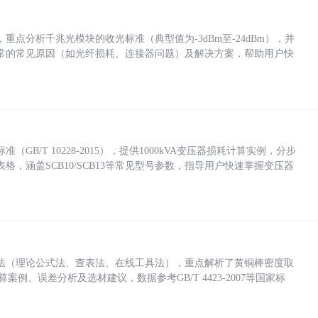
点分析千兆光模块的收光标准（典型值为-3dBm至-24dBm），并
常的常见原因（如光纤损耗、连接器问题）及解决方案，帮助用户快
/T 10228-2015），提供1000kVA变压器损耗计算实例，分步
，涵盖SCB10/SCB13等常见型号参数，指导用户快速掌握变压器
法（理论公式法、查表法、在线工具法），重点解析了黄铜棒密度取
计算案例、误差分析及选材建议，数据参考GB/T 4423-2007等国家标