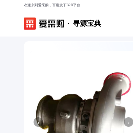
欢迎来到爱采购，百度旗下B2B平台
寻源宝典
‹
›