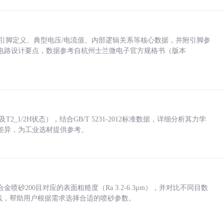
括各引脚定义、典型电压/电流值、内部逻辑关系等核心数据，并附引脚参
电路设计要点，数据参考自杭州士兰微电子官方规格书（版本
_1/2H状态），结合GB/T 5231-2012标准数据，详细分析其力学
差异，为工业选材提供参考。
砂200目对应的表面粗糙度（Ra 3.2-6.3μm），并对比不同目数
业实践，帮助用户根据需求选择合适的喷砂参数。