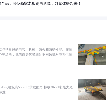
仪产品，各位商家老板别再犹豫，赶紧体验起来！
点包括良好的电气、机械、防火和防护性能。在应
心等场所，凭借自身优势满足不同领域对电力供应
5m,栏板高55cm b)承载能力:标载30-35吨,最大允
标准