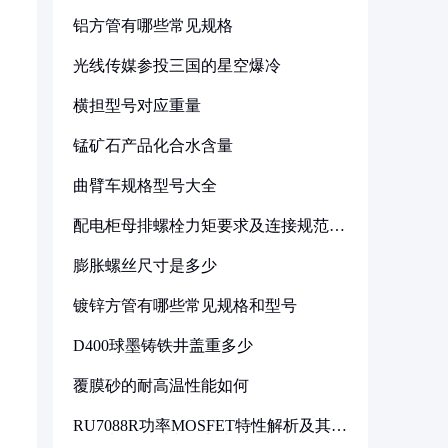
铝方管有哪些常见规格
光线传媒参投三国的星空爆冷
横担型号对应重量
锰矿石产品化合水含量
曲臂车规格型号大全
配电柜母排螺栓力矩要求及连接规范详
解
膨胀螺丝尺寸是多少
镀锌方管有哪些常见规格和型号
D400球墨铸铁井盖重多少
覆膜砂的耐高温性能如何
RU7088R功率MOSFET特性解析及其在
可调电源设计中的实践