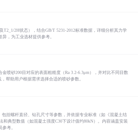
_1/2H状态），结合GB/T 5231-2012标准数据，详细分析其力学
差异，为工业选材提供参考。
砂200目对应的表面粗糙度（Ra 3.2-6.3μm），并对比不同目数
业实践，帮助用户根据需求选择合适的喷砂参数。
力，包括螺杆直径、钻孔尺寸等参数，并依据专业标准（如《混凝土结
方法和典型数值（如混凝土强度C30下设计值约80kN）。内容涵盖安装
员参考。