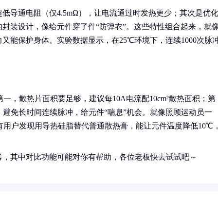
先是超低导通电阻（仅4.5mΩ），让电流通过时发热更少；其次是优
封装设计，像给元件穿了件“防弹衣”。这些特性组合起来，就
能保护身体。实验数据显示，在25℃环境下，连续1000次脉
第一，散热片面积要足够，建议每10A电流配10cm²散热面积；第
三，避免长时间连续脉冲，给元件“喘息”机会。就像照顾运动员一
有用户发现用导热硅脂替代普通散热膏，能让元件温度降低10℃
考，其中对比功能可能对你有帮助，各位老板快去试试吧～