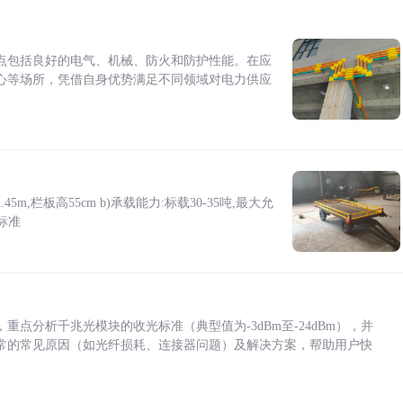
点包括良好的电气、机械、防火和防护性能。在应
心等场所，凭借自身优势满足不同领域对电力供应
5m,栏板高55cm b)承载能力:标载30-35吨,最大允
标准
点分析千兆光模块的收光标准（典型值为-3dBm至-24dBm），并
常的常见原因（如光纤损耗、连接器问题）及解决方案，帮助用户快