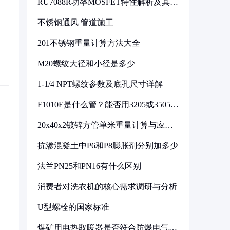
RU7088R功率MOSFET特性解析及其在
可调电源设计中的实践
不锈钢通风 管道施工
201不锈钢重量计算方法大全
M20螺纹大径和小径是多少
1-1/4 NPT螺纹参数及底孔尺寸详解
F1010E是什么管？能否用3205或3505代
换
20x40x2镀锌方管单米重量计算与应用
分析
抗渗混凝土中P6和P8膨胀剂分别加多少
法兰PN25和PN16有什么区别
消费者对洗衣机的核心需求调研与分析
U型螺栓的国家标准
煤矿用电热取暖器是否符合防爆电气设