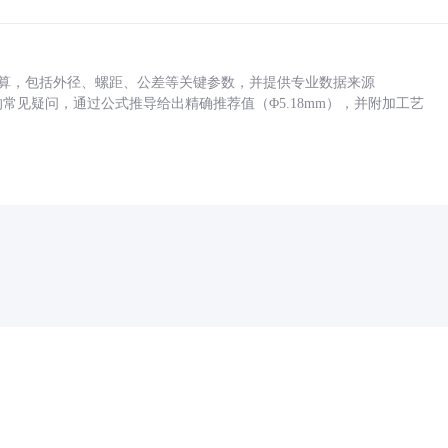
底孔计算，包括外径、螺距、公差等关键参数，并提供专业数据来源
孔尺寸的常见疑问，通过公式推导给出精确推荐值（Φ5.18mm），并附加工艺
药品医疗器械网络信息服务备案(京)网药械信息备字（2021）第00159号
京ICP证030173号
京公网安备11000002000001号