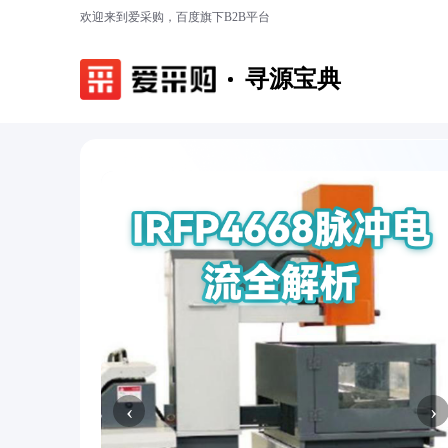
欢迎来到爱采购，百度旗下B2B平台
寻源宝典
‹
›