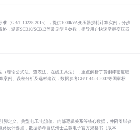
/T 10228-2015），提供1000kVA变压器损耗计算实例，分步
，涵盖SCB10/SCB13等常见型号参数，指导用户快速掌握变压器
法（理论公式法、查表法、在线工具法），重点解析了黄铜棒密度取
计算案例、误差分析及选材建议，数据参考GB/T 4423-2007等国家标
括各引脚定义、典型电压/电流值、内部逻辑关系等核心数据，并附引脚参
电路设计要点，数据参考自杭州士兰微电子官方规格书（版本