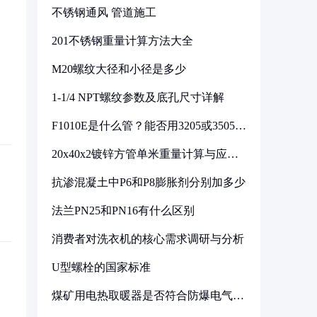
不锈钢通风 管道施工
201不锈钢重量计算方法大全
M20螺纹大径和小径是多少
1-1/4 NPT螺纹参数及底孔尺寸详解
F1010E是什么管？能否用3205或3505代
换
20x40x2镀锌方管单米重量计算与应用
分析
抗渗混凝土中P6和P8膨胀剂分别加多少
法兰PN25和PN16有什么区别
消费者对洗衣机的核心需求调研与分析
U型螺栓的国家标准
煤矿用电热取暖器是否符合防爆电气设
备标准