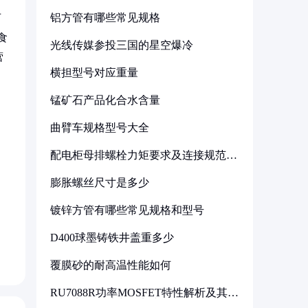
铝方管有哪些常见规格
可
食
光线传媒参投三国的星空爆冷
营
横担型号对应重量
锰矿石产品化合水含量
曲臂车规格型号大全
配电柜母排螺栓力矩要求及连接规范详
解
膨胀螺丝尺寸是多少
镀锌方管有哪些常见规格和型号
D400球墨铸铁井盖重多少
覆膜砂的耐高温性能如何
RU7088R功率MOSFET特性解析及其在
可调电源设计中的实践