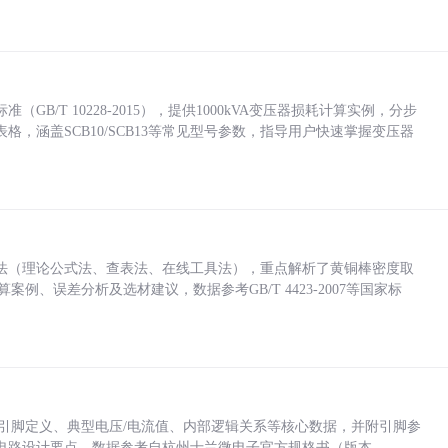
/T 10228-2015），提供1000kVA变压器损耗计算实例，分步
，涵盖SCB10/SCB13等常见型号参数，指导用户快速掌握变压器
法（理论公式法、查表法、在线工具法），重点解析了黄铜棒密度取
计算案例、误差分析及选材建议，数据参考GB/T 4423-2007等国家标
括各引脚定义、典型电压/电流值、内部逻辑关系等核心数据，并附引脚参
电路设计要点，数据参考自杭州士兰微电子官方规格书（版本