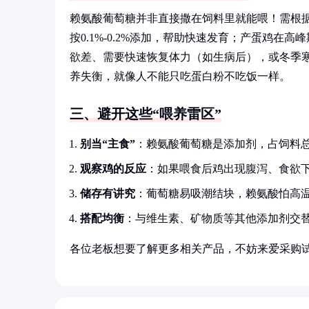
赖氨酸葡萄糖并非直接撒在饲料里就能喂！需根据
按0.1%-0.2%添加，帮助快速发育；产蛋鸡在高
欲差、需要快速恢复体力（如生病后），或冬季
养失衡，就像人不能只吃蛋白粉不吃饭一样。
三、避开这些“喂养雷区”
别当“主食”
：赖氨酸葡萄糖是添加剂，占饲料总
观察鸡的反应
：如果喂食后鸡出现腹泻、食欲
储存有讲究
：葡萄糖易吸潮结块，赖氨酸怕高
搭配均衡
：与维生素、矿物质等其他添加剂交替
各位老板想要了解更多相关产品，不妨来爱采购