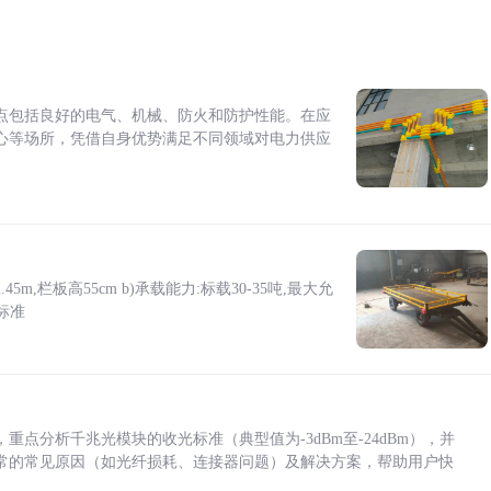
点包括良好的电气、机械、防火和防护性能。在应
心等场所，凭借自身优势满足不同领域对电力供应
5m,栏板高55cm b)承载能力:标载30-35吨,最大允
标准
点分析千兆光模块的收光标准（典型值为-3dBm至-24dBm），并
常的常见原因（如光纤损耗、连接器问题）及解决方案，帮助用户快