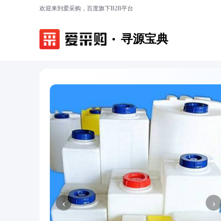
欢迎来到爱采购，百度旗下B2B平台
寻源宝典
‹
›