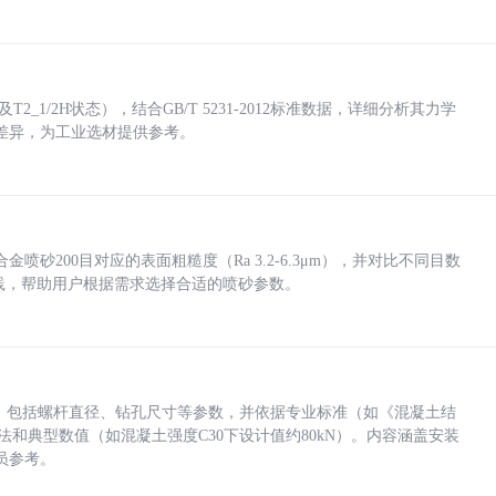
_1/2H状态），结合GB/T 5231-2012标准数据，详细分析其力学
差异，为工业选材提供参考。
砂200目对应的表面粗糙度（Ra 3.2-6.3μm），并对比不同目数
业实践，帮助用户根据需求选择合适的喷砂参数。
力，包括螺杆直径、钻孔尺寸等参数，并依据专业标准（如《混凝土结
方法和典型数值（如混凝土强度C30下设计值约80kN）。内容涵盖安装
员参考。