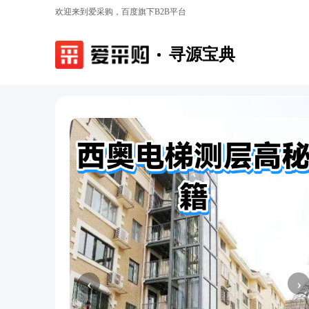
欢迎来到爱采购，百度旗下B2B平台
寻源宝典
‹
›