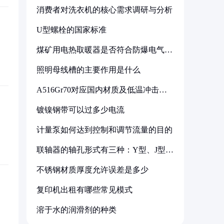
消费者对洗衣机的核心需求调研与分析
U型螺栓的国家标准
煤矿用电热取暖器是否符合防爆电气设
备标准
照明母线槽的主要作用是什么
A516Gr70对应国内材质及低温冲击要
求解析
镀镍钢带可以过多少电流
计量泵如何达到控制和调节流量的目的
联轴器的轴孔形式有三种：Y型、J型、
Z型
不锈钢材质厚度允许误差是多少
复印机出租有哪些常见模式
溶于水的润滑剂的种类