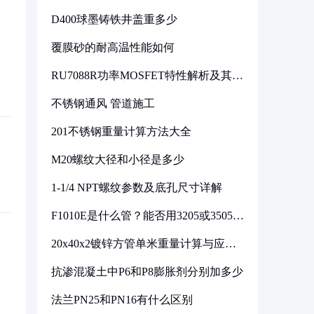
D400球墨铸铁井盖重多少
覆膜砂的耐高温性能如何
RU7088R功率MOSFET特性解析及其在
可调电源设计中的实践
不锈钢通风 管道施工
201不锈钢重量计算方法大全
M20螺纹大径和小径是多少
1-1/4 NPT螺纹参数及底孔尺寸详解
F1010E是什么管？能否用3205或3505代
换
20x40x2镀锌方管单米重量计算与应用
分析
抗渗混凝土中P6和P8膨胀剂分别加多少
法兰PN25和PN16有什么区别