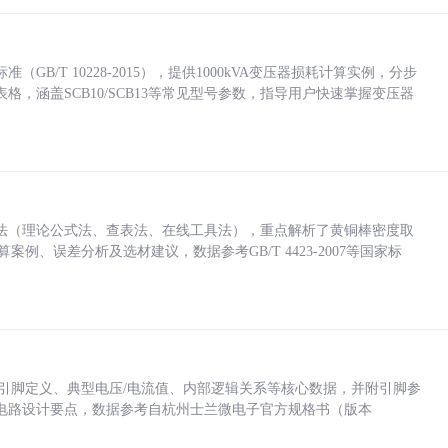
/T 10228-2015），提供1000kVA变压器损耗计算实例，分步
，涵盖SCB10/SCB13等常见型号参数，指导用户快速掌握变压器
法（理论公式法、查表法、在线工具法），重点解析了黄铜棒密度取
计算案例、误差分析及选材建议，数据参考GB/T 4423-2007等国家标
括各引脚定义、典型电压/电流值、内部逻辑关系等核心数据，并附引脚参
电路设计要点，数据参考自杭州士兰微电子官方规格书（版本