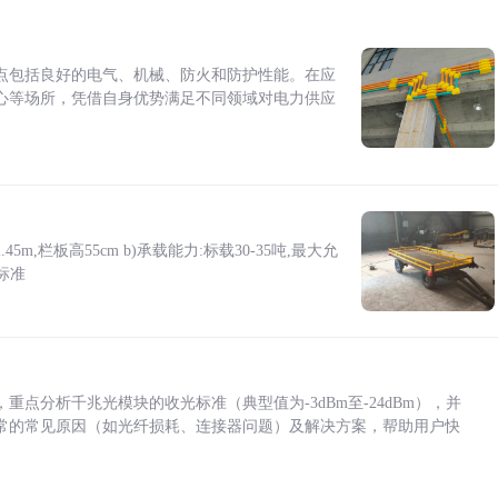
点包括良好的电气、机械、防火和防护性能。在应
心等场所，凭借自身优势满足不同领域对电力供应
5m,栏板高55cm b)承载能力:标载30-35吨,最大允
标准
点分析千兆光模块的收光标准（典型值为-3dBm至-24dBm），并
常的常见原因（如光纤损耗、连接器问题）及解决方案，帮助用户快