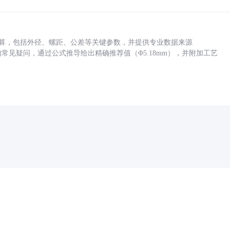
底孔计算，包括外径、螺距、公差等关键参数，并提供专业数据来源
孔尺寸的常见疑问，通过公式推导给出精确推荐值（Φ5.18mm），并附加工艺
药品医疗器械网络信息服务备案(京)网药械信息备字（2021）第00159号
京ICP证030173号
京公网安备11000002000001号