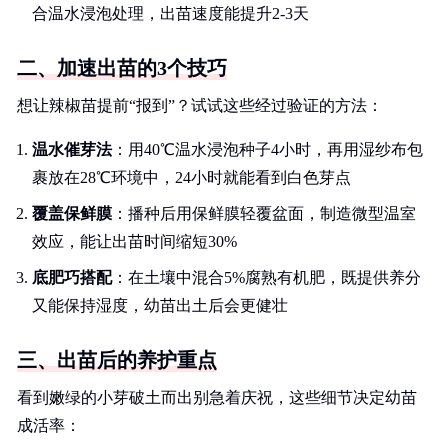
合温水浸泡处理，出苗速度能提升2-3天
二、加速出苗的3个技巧
想让辣椒苗提前“报到”？试试这些经过验证的方法：
温水催芽法
：用40℃温水浸泡种子4小时，再用湿纱布包
裹放在28℃环境中，24小时就能看到白色芽点
覆盖保鲜膜
：播种后用保鲜膜轻覆盆面，制造微型温室
效应，能让出苗时间缩短30%
底肥巧搭配
：在土壤中混合5%腐熟有机肥，既提供养分
又能保持湿度，幼苗出土后会更健壮
三、出苗后的养护重点
看到嫩绿的小芽破土而出别急着庆祝，这些细节决定幼苗
成活率：