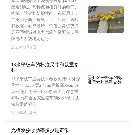
本文详细介绍了浇筑母线槽的特点和
应用领域。其特点包括良好的电气、
机械、防火和防护性能。在应用上，
广泛用于商业建筑、工业厂房、医院
和数据中心等场所，凭借自身优势满
足不同领域对电力供应的高要求，保
障电力系统稳定运行。
2026年8月4日
13米平板车的标准尺寸和载重参
数
13米平板车主要技术参数包括: a)外形
尺寸:长13m×宽2.45m,栏板高55cm b)
承载能力:标载30-35吨,最大允许总重
49吨 c)符合国家道路车辆外廓尺寸及
轴荷限值标准
2026年8月4日
光模块接收功率多少是正常