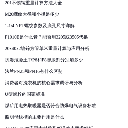
201不锈钢重量计算方法大全
M20螺纹大径和小径是多少
1-1/4 NPT螺纹参数及底孔尺寸详解
F1010E是什么管？能否用3205或3505代换
20x40x2镀锌方管单米重量计算与应用分析
抗渗混凝土中P6和P8膨胀剂分别加多少
法兰PN25和PN16有什么区别
消费者对洗衣机的核心需求调研与分析
U型螺栓的国家标准
煤矿用电热取暖器是否符合防爆电气设备标准
照明母线槽的主要作用是什么