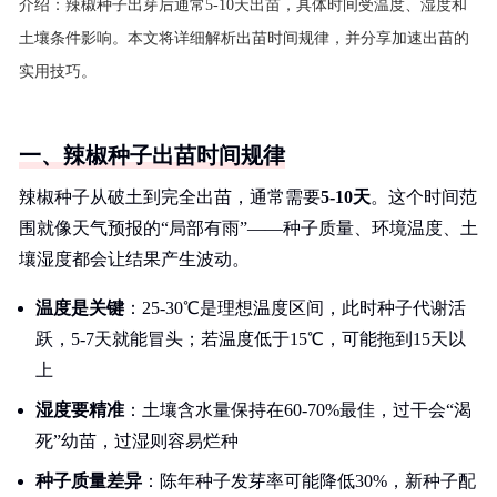
介绍：
辣椒种子出芽后通常5-10天出苗，具体时间受温度、湿度和
土壤条件影响。本文将详细解析出苗时间规律，并分享加速出苗的
实用技巧。
一、辣椒种子出苗时间规律
辣椒种子从破土到完全出苗，通常需要
5-10天
。这个时间范
围就像天气预报的“局部有雨”——种子质量、环境温度、土
壤湿度都会让结果产生波动。
温度是关键
：25-30℃是理想温度区间，此时种子代谢活
跃，5-7天就能冒头；若温度低于15℃，可能拖到15天以
上
湿度要精准
：土壤含水量保持在60-70%最佳，过干会“渴
死”幼苗，过湿则容易烂种
种子质量差异
：陈年种子发芽率可能降低30%，新种子配