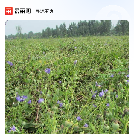
寻源宝典
‹
›