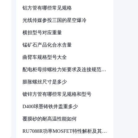
铝方管有哪些常见规格
光线传媒参投三国的星空爆冷
横担型号对应重量
锰矿石产品化合水含量
曲臂车规格型号大全
配电柜母排螺栓力矩要求及连接规范详
解
膨胀螺丝尺寸是多少
镀锌方管有哪些常见规格和型号
D400球墨铸铁井盖重多少
覆膜砂的耐高温性能如何
RU7088R功率MOSFET特性解析及其在
可调电源设计中的实践