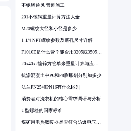
不锈钢通风 管道施工
201不锈钢重量计算方法大全
M20螺纹大径和小径是多少
1-1/4 NPT螺纹参数及底孔尺寸详解
F1010E是什么管？能否用3205或3505代
换
20x40x2镀锌方管单米重量计算与应用
分析
抗渗混凝土中P6和P8膨胀剂分别加多少
法兰PN25和PN16有什么区别
消费者对洗衣机的核心需求调研与分析
U型螺栓的国家标准
煤矿用电热取暖器是否符合防爆电气设
备标准