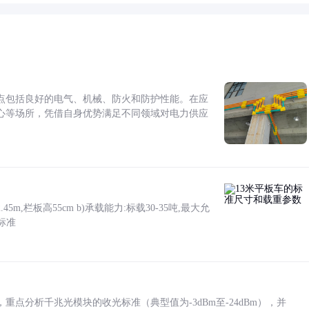
点包括良好的电气、机械、防火和防护性能。在应
心等场所，凭借自身优势满足不同领域对电力供应
5m,栏板高55cm b)承载能力:标载30-35吨,最大允
标准
点分析千兆光模块的收光标准（典型值为-3dBm至-24dBm），并