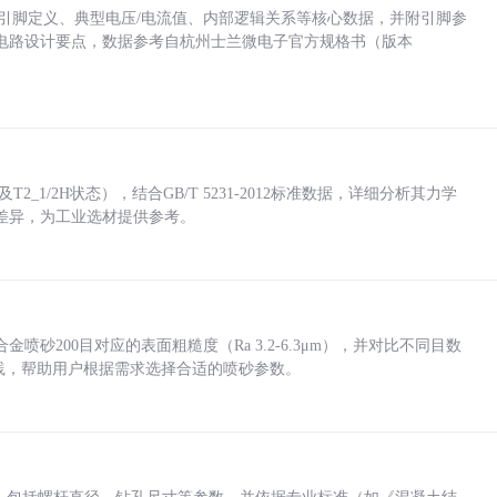
括各引脚定义、典型电压/电流值、内部逻辑关系等核心数据，并附引脚参
电路设计要点，数据参考自杭州士兰微电子官方规格书（版本
_1/2H状态），结合GB/T 5231-2012标准数据，详细分析其力学
差异，为工业选材提供参考。
砂200目对应的表面粗糙度（Ra 3.2-6.3μm），并对比不同目数
业实践，帮助用户根据需求选择合适的喷砂参数。