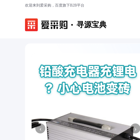
欢迎来到爱采购，百度旗下B2B平台
寻源宝典
‹
›