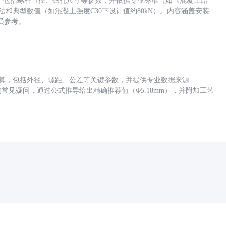
力，包括螺杆直径、钻孔尺寸等参数，并依据专业标准（如《混凝土结
方法和典型数值（如混凝土强度C30下设计值约80kN）。内容涵盖安装
员参考。
底孔计算，包括外径、螺距、公差等关键参数，并提供专业数据来源
孔尺寸的常见疑问，通过公式推导给出精确推荐值（Φ5.18mm），并附加工艺