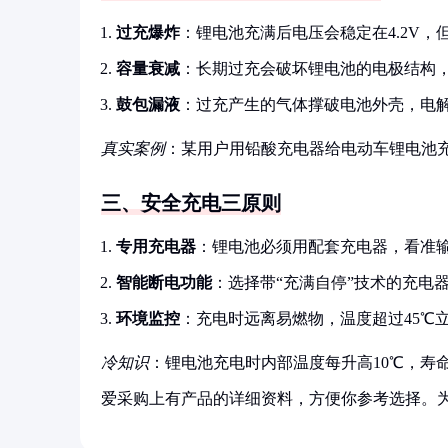
过充爆炸
：锂电池充满后电压会稳定在4.2V
容量衰减
：长期过充会破坏锂电池的电极结构，
鼓包漏液
：过充产生的气体撑破电池外壳，电
真实案例
：某用户用铅酸充电器给电动车锂电池
三、安全充电三原则
专用充电器
：锂电池必须用配套充电器，看准输
智能断电功能
：选择带“充满自停”技术的充电
环境监控
：充电时远离易燃物，温度超过45℃
冷知识
：锂电池充电时内部温度每升高10℃，寿命
爱采购上有产品的详细资料，方便你参考选择。