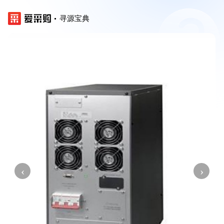
寻源宝典
‹
›