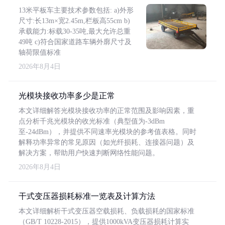
13米平板车主要技术参数包括: a)外形
尺寸:长13m×宽2.45m,栏板高55cm b)
承载能力:标载30-35吨,最大允许总重
49吨 c)符合国家道路车辆外廓尺寸及
轴荷限值标准
2026年8月4日
光模块接收功率多少是正常
本文详细解答光模块接收功率的正常范围及影响因素，重
点分析千兆光模块的收光标准（典型值为-3dBm
至-24dBm），并提供不同速率光模块的参考值表格。同时
解释功率异常的常见原因（如光纤损耗、连接器问题）及
解决方案，帮助用户快速判断网络性能问题。
2026年8月4日
干式变压器损耗标准一览表及计算方法
本文详细解析干式变压器空载损耗、负载损耗的国家标准
（GB/T 10228-2015），提供1000kVA变压器损耗计算实