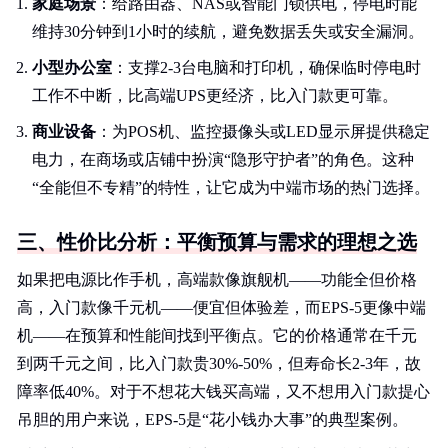
家庭场景
：给路由器、NAS或智能门锁供电，停电时能
维持30分钟到1小时的续航，避免数据丢失或安全漏洞。
小型办公室
：支撑2-3台电脑和打印机，确保临时停电时
工作不中断，比高端UPS更经济，比入门款更可靠。
商业设备
：为POS机、监控摄像头或LED显示屏提供稳定
电力，在商场或店铺中扮演“隐形守护者”的角色。这种
“全能但不专精”的特性，让它成为中端市场的热门选择。
三、性价比分析：平衡预算与需求的理想之选
如果把电源比作手机，高端款像旗舰机——功能全但价格
高，入门款像千元机——便宜但体验差，而EPS-5更像中端
机——在预算和性能间找到平衡点。它的价格通常在千元
到两千元之间，比入门款贵30%-50%，但寿命长2-3年，故
障率低40%。对于不想花大钱买高端，又不想用入门款提心
吊胆的用户来说，EPS-5是“花小钱办大事”的典型案例。