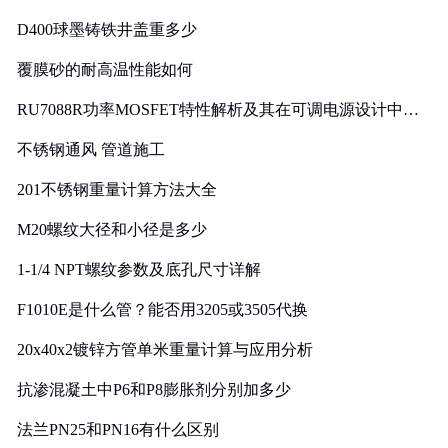
D400球墨铸铁井盖重多少
覆膜砂的耐高温性能如何
RU7088R功率MOSFET特性解析及其在可调电源设计中的
实践
不锈钢通风 管道施工
201不锈钢重量计算方法大全
M20螺纹大径和小径是多少
1-1/4 NPT螺纹参数及底孔尺寸详解
F1010E是什么管？能否用3205或3505代换
20x40x2镀锌方管单米重量计算与应用分析
抗渗混凝土中P6和P8膨胀剂分别加多少
法兰PN25和PN16有什么区别