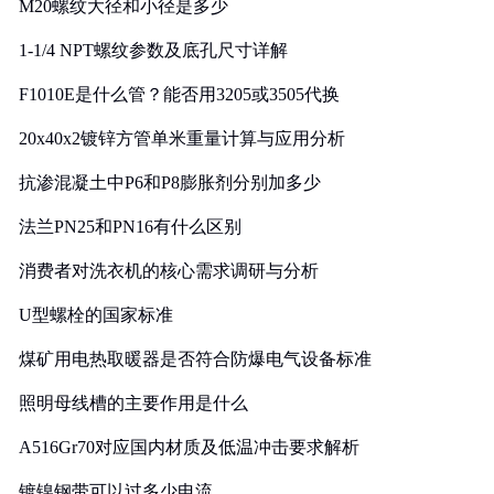
M20螺纹大径和小径是多少
1-1/4 NPT螺纹参数及底孔尺寸详解
F1010E是什么管？能否用3205或3505代换
20x40x2镀锌方管单米重量计算与应用分析
抗渗混凝土中P6和P8膨胀剂分别加多少
法兰PN25和PN16有什么区别
消费者对洗衣机的核心需求调研与分析
U型螺栓的国家标准
煤矿用电热取暖器是否符合防爆电气设备标准
照明母线槽的主要作用是什么
A516Gr70对应国内材质及低温冲击要求解析
镀镍钢带可以过多少电流