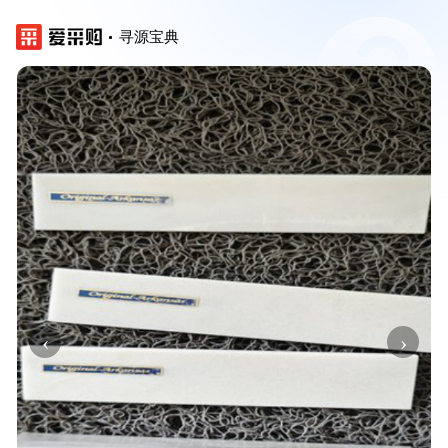
寻源宝典
‹
›