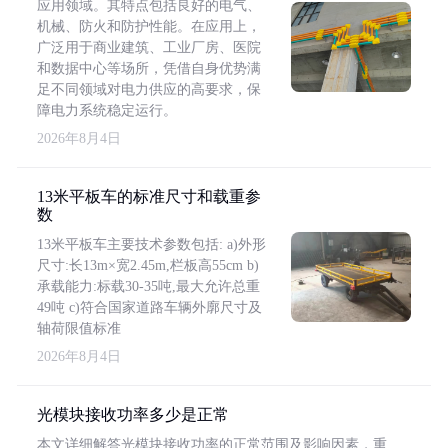
应用领域。其特点包括良好的电气、
机械、防火和防护性能。在应用上，
广泛用于商业建筑、工业厂房、医院
和数据中心等场所，凭借自身优势满
足不同领域对电力供应的高要求，保
障电力系统稳定运行。
2026年8月4日
13米平板车的标准尺寸和载重参
数
13米平板车主要技术参数包括: a)外形
尺寸:长13m×宽2.45m,栏板高55cm b)
承载能力:标载30-35吨,最大允许总重
49吨 c)符合国家道路车辆外廓尺寸及
轴荷限值标准
2026年8月4日
光模块接收功率多少是正常
本文详细解答光模块接收功率的正常范围及影响因素，重