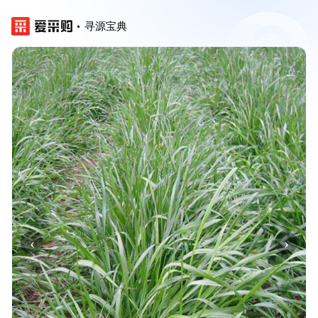
寻源宝典
‹
›