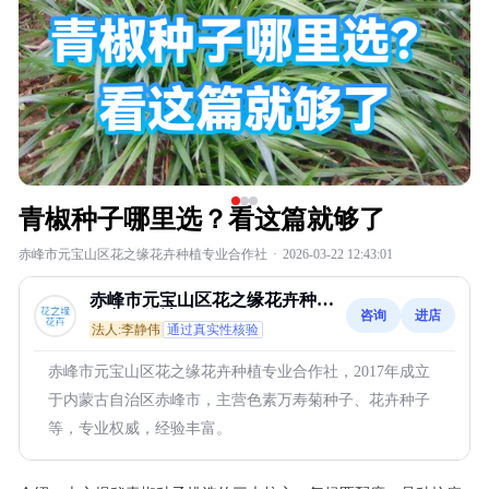
青椒种子哪里选？看这篇就够了
赤峰市元宝山区花之缘花卉种植专业合作社
·
2026-03-22 12:43:01
赤峰市元宝山区花之缘花卉种植
咨询
进店
专业合作社
法人:李静伟
通过真实性核验
赤峰市元宝山区花之缘花卉种植专业合作社，2017年成立
于内蒙古自治区赤峰市，主营色素万寿菊种子、花卉种子
等，专业权威，经验丰富。