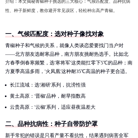
介绍：
本文揭秘青椒种子挑选的三大核心：气候匹配度、品种抗病
性、种子新鲜度，教你避开常见误区，轻松种出高产青椒。
一、气候匹配度：选对种子像找对象
青椒种子和气候的关系，就像人类谈恋爱要找门当户对
——北方朋友选耐寒品种，南方朋友挑耐热选手。比如北
方春季倒春寒频繁，选'寒将军'这类能扛零下5℃的品种；南
方夏季高温多雨，'火凤凰'这种耐35℃高温的种子更合适。
长江流域：选'湘研'系列，抗涝性强
黄土高原：'晋椒'品种，耐旱指数高
云贵高原：'云椒'系列，适应昼夜温差大
二、品种抗病性：种子自带防护罩
新手常犯的错误是只看产量不看抗性，结果遇到病害全军