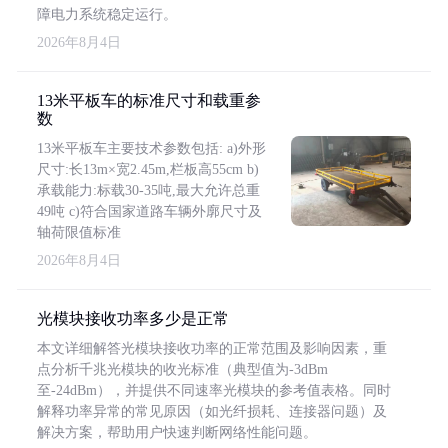
障电力系统稳定运行。
2026年8月4日
13米平板车的标准尺寸和载重参
数
13米平板车主要技术参数包括: a)外形
尺寸:长13m×宽2.45m,栏板高55cm b)
承载能力:标载30-35吨,最大允许总重
49吨 c)符合国家道路车辆外廓尺寸及
轴荷限值标准
2026年8月4日
光模块接收功率多少是正常
本文详细解答光模块接收功率的正常范围及影响因素，重
点分析千兆光模块的收光标准（典型值为-3dBm
至-24dBm），并提供不同速率光模块的参考值表格。同时
解释功率异常的常见原因（如光纤损耗、连接器问题）及
解决方案，帮助用户快速判断网络性能问题。