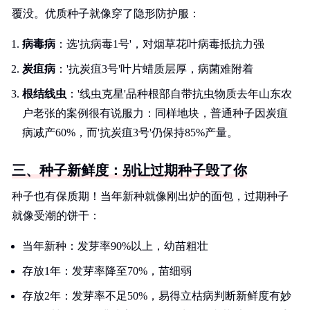
覆没。优质种子就像穿了隐形防护服：
病毒病
：选'抗病毒1号'，对烟草花叶病毒抵抗力强
炭疽病
：'抗炭疽3号'叶片蜡质层厚，病菌难附着
根结线虫
：'线虫克星'品种根部自带抗虫物质去年山东农
户老张的案例很有说服力：同样地块，普通种子因炭疽
病减产60%，而'抗炭疽3号'仍保持85%产量。
三、种子新鲜度：别让过期种子毁了你
种子也有保质期！当年新种就像刚出炉的面包，过期种子
就像受潮的饼干：
当年新种：发芽率90%以上，幼苗粗壮
存放1年：发芽率降至70%，苗细弱
存放2年：发芽率不足50%，易得立枯病判断新鲜度有妙