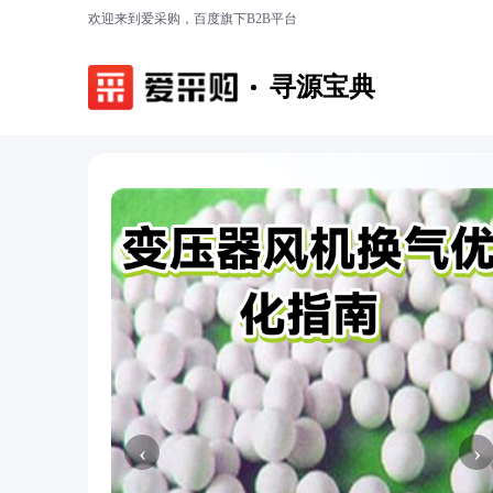
欢迎来到爱采购，百度旗下B2B平台
寻源宝典
‹
›