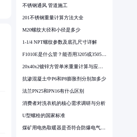
不锈钢通风 管道施工
201不锈钢重量计算方法大全
M20螺纹大径和小径是多少
1-1/4 NPT螺纹参数及底孔尺寸详解
F1010E是什么管？能否用3205或3505代
换
20x40x2镀锌方管单米重量计算与应用
分析
抗渗混凝土中P6和P8膨胀剂分别加多少
法兰PN25和PN16有什么区别
消费者对洗衣机的核心需求调研与分析
U型螺栓的国家标准
煤矿用电热取暖器是否符合防爆电气设
备标准