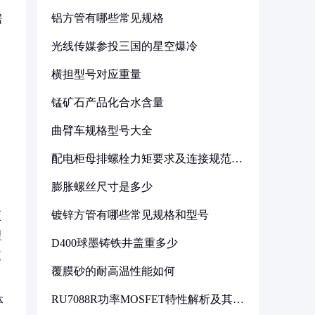
铝方管有哪些常见规格
据
光线传媒参投三国的星空爆冷
横担型号对应重量
锰矿石产品化合水含量
曲臂车规格型号大全
配电柜母排螺栓力矩要求及连接规范详
解
膨胀螺丝尺寸是多少
镀锌方管有哪些常见规格和型号
更
理
D400球墨铸铁井盖重多少
使
覆膜砂的耐高温性能如何
RU7088R功率MOSFET特性解析及其在
体
可调电源设计中的实践