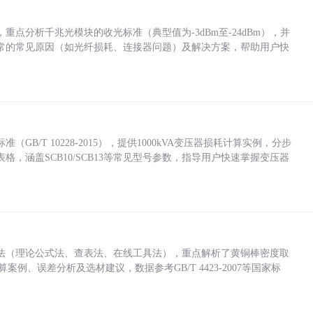
点分析千兆光模块的收光标准（典型值为-3dBm至-24dBm），并
常的常见原因（如光纤损耗、连接器问题）及解决方案，帮助用户快
/T 10228-2015），提供1000kVA变压器损耗计算实例，分步
，涵盖SCB10/SCB13等常见型号参数，指导用户快速掌握变压器
法（理论公式法、查表法、在线工具法），重点解析了黄铜棒密度取
计算案例、误差分析及选材建议，数据参考GB/T 4423-2007等国家标