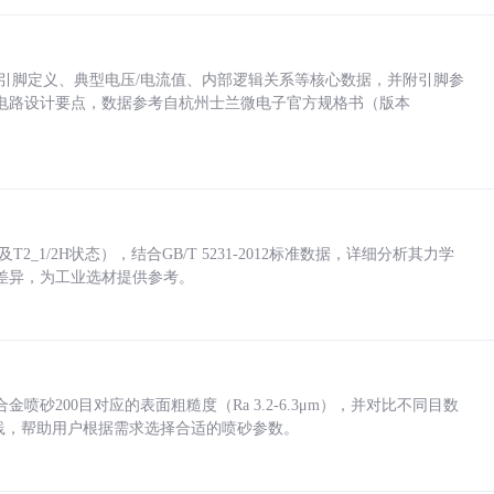
括各引脚定义、典型电压/电流值、内部逻辑关系等核心数据，并附引脚参
电路设计要点，数据参考自杭州士兰微电子官方规格书（版本
_1/2H状态），结合GB/T 5231-2012标准数据，详细分析其力学
差异，为工业选材提供参考。
砂200目对应的表面粗糙度（Ra 3.2-6.3μm），并对比不同目数
业实践，帮助用户根据需求选择合适的喷砂参数。