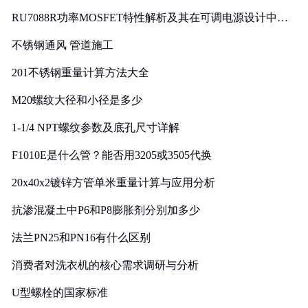
RU7088R功率MOSFET特性解析及其在可调电源设计中的
实践
不锈钢通风 管道施工
201不锈钢重量计算方法大全
M20螺纹大径和小径是多少
1-1/4 NPT螺纹参数及底孔尺寸详解
F1010E是什么管？能否用3205或3505代换
20x40x2镀锌方管单米重量计算与应用分析
抗渗混凝土中P6和P8膨胀剂分别加多少
法兰PN25和PN16有什么区别
消费者对洗衣机的核心需求调研与分析
U型螺栓的国家标准