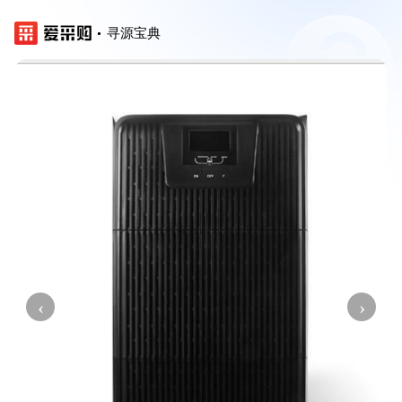
寻源宝典
‹
›