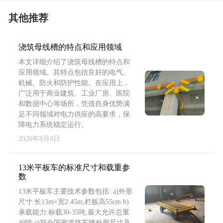
其他推荐
浇筑母线槽的特点和应用领域
本文详细介绍了浇筑母线槽的特点和
应用领域。其特点包括良好的电气、
机械、防火和防护性能。在应用上，
广泛用于商业建筑、工业厂房、医院
和数据中心等场所，凭借自身优势满
足不同领域对电力供应的高要求，保
障电力系统稳定运行。
2026年8月4日
13米平板车的标准尺寸和载重参
数
13米平板车主要技术参数包括: a)外形
尺寸:长13m×宽2.45m,栏板高55cm b)
承载能力:标载30-35吨,最大允许总重
49吨 c)符合国家道路车辆外廓尺寸及