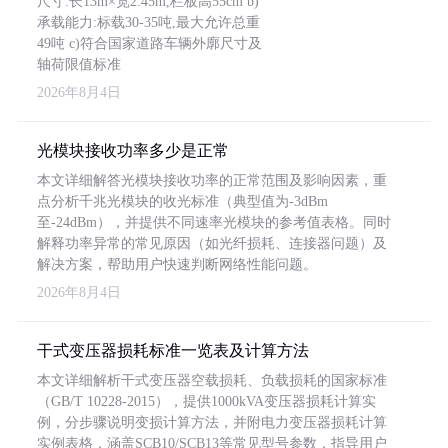
尺寸:长13m×宽2.45m,栏板高55cm b)
承载能力:标载30-35吨,最大允许总重
49吨 c)符合国家道路车辆外廓尺寸及
轴荷限值标准
2026年8月4日
光模块接收功率多少是正常
本文详细解答光模块接收功率的正常范围及影响因素，重
点分析千兆光模块的收光标准（典型值为-3dBm
至-24dBm），并提供不同速率光模块的参考值表格。同时
解释功率异常的常见原因（如光纤损耗、连接器问题）及
解决方案，帮助用户快速判断网络性能问题。
2026年8月4日
干式变压器损耗标准一览表及计算方法
本文详细解析干式变压器空载损耗、负载损耗的国家标准
（GB/T 10228-2015），提供1000kVA变压器损耗计算实
例，分步骤说明变损计算方法，并附电力变压器损耗计算
实例表格，涵盖SCB10/SCB13等常见型号参数，指导用户