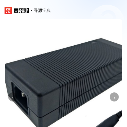
寻源宝典
‹
›