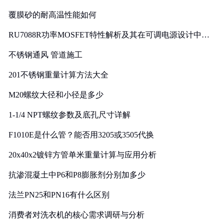
覆膜砂的耐高温性能如何
RU7088R功率MOSFET特性解析及其在可调电源设计中的
实践
不锈钢通风 管道施工
201不锈钢重量计算方法大全
M20螺纹大径和小径是多少
1-1/4 NPT螺纹参数及底孔尺寸详解
F1010E是什么管？能否用3205或3505代换
20x40x2镀锌方管单米重量计算与应用分析
抗渗混凝土中P6和P8膨胀剂分别加多少
法兰PN25和PN16有什么区别
消费者对洗衣机的核心需求调研与分析