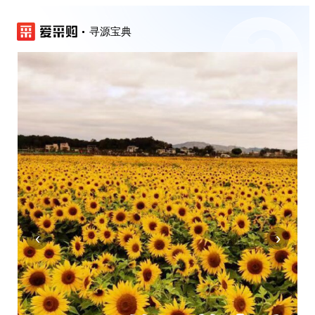
寻源宝典
‹
›