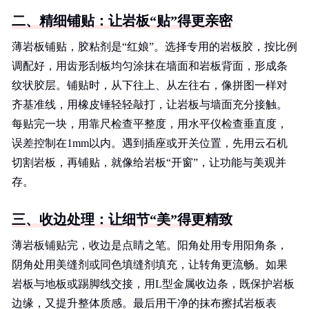
二、精细铺贴：让岩板“贴”得更亲密
薄岩板铺贴，胶粘剂是“红娘”。选择专用的岩板胶，按比例
调配好，用齿形刮板均匀涂抹在墙面和岩板背面，形成条
纹状胶层。铺贴时，从下往上、从左往右，像拼图一样对
齐基准线，用橡皮锤轻轻敲打，让岩板与墙面充分接触。
每贴完一块，用靠尺检查平整度，用水平仪检查垂直度，
误差控制在1mm以内。遇到插座或开关位置，先用云石机
切割岩板，再铺贴，就像给岩板“开窗”，让功能与美观并
存。
三、收边处理：让细节“美”得更精致
薄岩板铺贴完，收边是点睛之笔。阳角处用专用阳角条，
阴角处用美缝剂或同色填缝剂填充，让转角更流畅。如果
岩板与地板或踢脚线交接，用L型金属收边条，既保护岩板
边缘，又提升整体质感。最后用干净的抹布擦拭岩板表