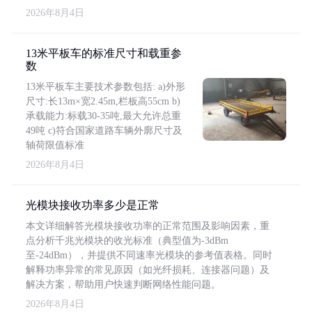
2026年8月4日
13米平板车的标准尺寸和载重参
数
13米平板车主要技术参数包括: a)外形
尺寸:长13m×宽2.45m,栏板高55cm b)
承载能力:标载30-35吨,最大允许总重
49吨 c)符合国家道路车辆外廓尺寸及
轴荷限值标准
2026年8月4日
光模块接收功率多少是正常
本文详细解答光模块接收功率的正常范围及影响因素，重
点分析千兆光模块的收光标准（典型值为-3dBm
至-24dBm），并提供不同速率光模块的参考值表格。同时
解释功率异常的常见原因（如光纤损耗、连接器问题）及
解决方案，帮助用户快速判断网络性能问题。
2026年8月4日