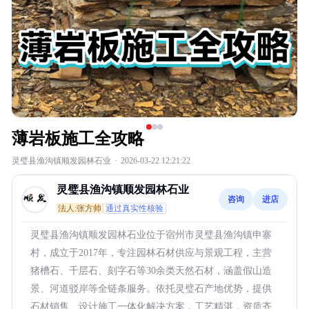
薄岩板施工全攻略
灵璧县渔沟镇顺发园林石业
·
2026-03-22 12:21:22
灵璧县渔沟镇顺发园林石业
咨询
进店
法人:张方帅
通过真实性核验
灵璧县渔沟镇顺发园林石业位于宿州市灵璧县渔沟镇申寨
村，成立于2017年，专注园林石材供应与景观工程，主营
猪槽石、千层石、刻字石等30余类天然石材，涵盖假山造
景、河道驳岸等全链条服务。依托灵璧石产地优势，提供
石材销售、设计施工一体化解决方案，工艺精湛，资质齐