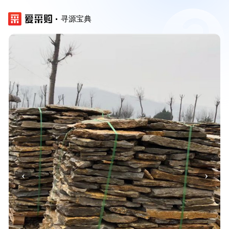
寻源宝典
‹
›