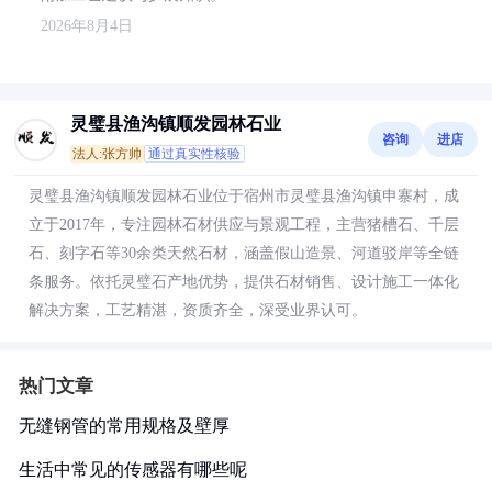
2026年8月4日
灵璧县渔沟镇顺发园林石业
咨询
进店
法人:张方帅
通过真实性核验
灵璧县渔沟镇顺发园林石业位于宿州市灵璧县渔沟镇申寨村，成
立于2017年，专注园林石材供应与景观工程，主营猪槽石、千层
石、刻字石等30余类天然石材，涵盖假山造景、河道驳岸等全链
条服务。依托灵璧石产地优势，提供石材销售、设计施工一体化
解决方案，工艺精湛，资质齐全，深受业界认可。
热门文章
无缝钢管的常用规格及壁厚
生活中常见的传感器有哪些呢